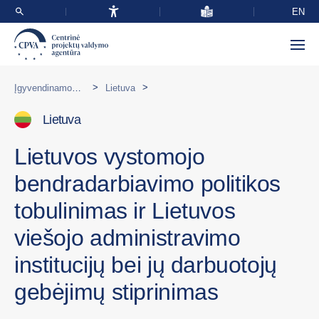
EN
>
>
Įgyvendinamos programos užsienyje
Lietuva
Lietuva
Lietuvos vystomojo
bendradarbiavimo politikos
tobulinimas ir Lietuvos
viešojo administravimo
institucijų bei jų darbuotojų
gebėjimų stiprinimas