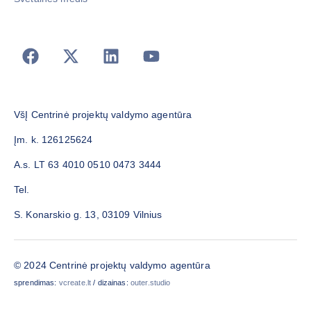
VšĮ Centrinė projektų valdymo agentūra
Įm. k. 126125624
A.s. LT 63 4010 0510 0473 3444
Tel.
S. Konarskio g. 13, 03109 Vilnius
© 2024 Centrinė projektų valdymo agentūra
sprendimas:
vcreate.lt
/ dizainas:
outer.studio