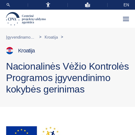
EN
>
>
Įgyvendinamos programos užsienyje
Kroatija
Kroatija
Nacionalinės Vėžio Kontrolės
Programos įgyvendinimo
kokybės gerinimas