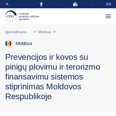
EN
>
>
Įgyvendinamos programos užsienyje
Moldova
Moldova
Prevencijos ir kovos su
pinigų plovimu ir terorizmo
finansavimu sistemos
stiprinimas Moldovos
Respublikoje