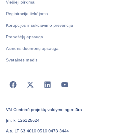
Viešieji pirkimai
Registracija tiekėjams
Korupcijos ir sukčiavimo prevencija
Pranešėjų apsauga
Asmens duomenų apsauga
Svetainės medis
VšĮ Centrinė projektų valdymo agentūra
Įm. k. 126125624
A.s. LT 63 4010 0510 0473 3444