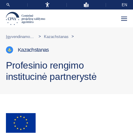
EN
>
>
Įgyvendinamos programos užsienyje
Kazachstanas
Kazachstanas
Profesinio rengimo
institucinė partnerystė