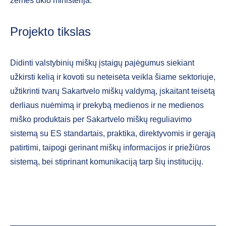
žemės ūkio ministerija.
Projekto tikslas
Didinti valstybinių miškų įstaigų pajėgumus siekiant
užkirsti kelią ir kovoti su neteisėta veikla šiame sektoriuje,
užtikrinti tvarų Sakartvelo miškų valdymą, įskaitant teisėtą
derliaus nuėmimą ir prekybą medienos ir ne medienos
miško produktais per Sakartvelo miškų reguliavimo
sistemą su ES standartais, praktika, direktyvomis ir gerąją
patirtimi, taipogi gerinant miškų informacijos ir priežiūros
sistemą, bei stiprinant komunikaciją tarp šių institucijų.