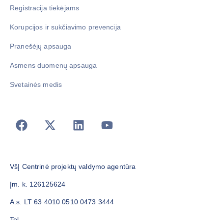
Registracija tiekėjams
Korupcijos ir sukčiavimo prevencija
Pranešėjų apsauga
Asmens duomenų apsauga
Svetainės medis
VšĮ Centrinė projektų valdymo agentūra
Įm. k. 126125624
A.s. LT 63 4010 0510 0473 3444
Tel.