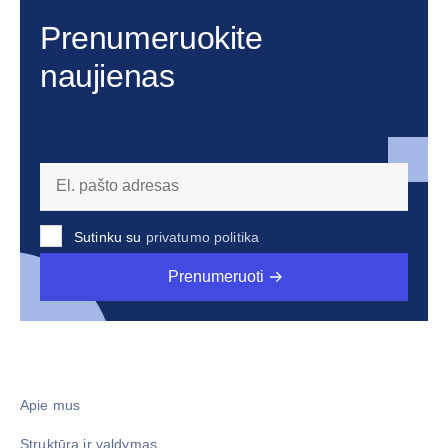
Prenumeruokite
naujienas
Sutinku su
privatumo politika
Prenumeruoti
Apie mus
Struktūra ir valdymas