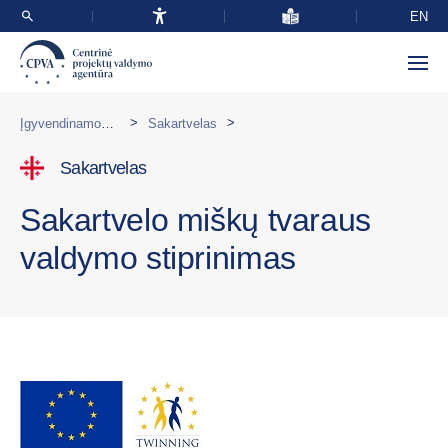
EN
>
>
Įgyvendinamos programos užsienyje
Sakartvelas
Sakartvelas
Sakartvelo miškų tvaraus
valdymo stiprinimas