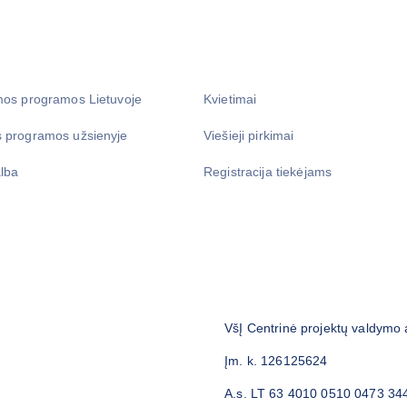
mos programos Lietuvoje
Kvietimai
 programos užsienyje
Viešieji pirkimai
lba
Registracija tiekėjams
VšĮ Centrinė projektų valdymo
Įm. k. 126125624
A.s. LT 63 4010 0510 0473 34