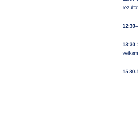
rezulta
12:30–
13:30
veiks
15.30-