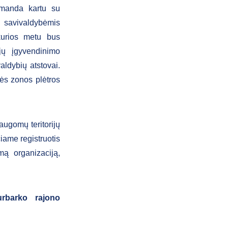
omanda kartu su
 savivaldybėmis
 kurios metu bus
 jų įgyvendinimo
aldybių atstovai.
ės zonos plėtros
saugomų teritorijų
čiame registruotis
mą organizaciją,
rbarko rajono