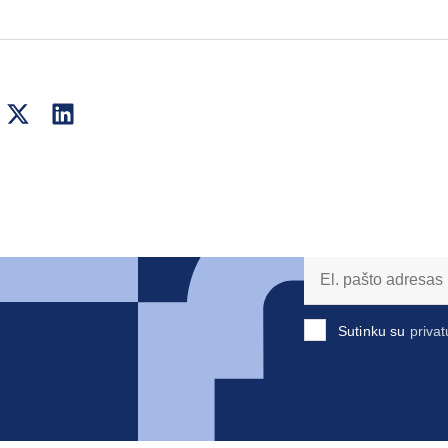
Sutinku su
privat