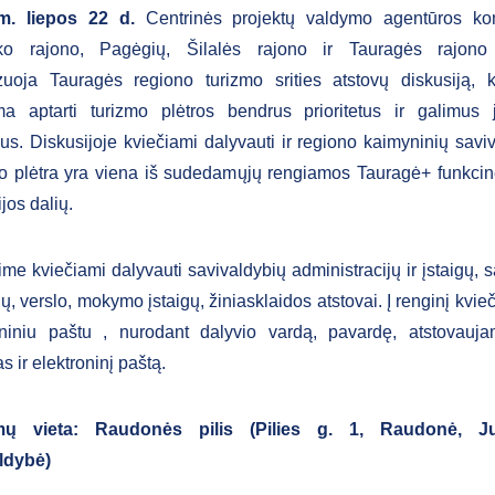
m. liepos 22 d.
Centrinės projektų valdymo agentūros k
ko rajono, Pagėgių, Šilalės rajono ir Tauragės rajono
zuoja Tauragės regiono turizmo srities atstovų diskusiją,
ma aptarti turizmo plėtros bendrus prioritetus ir galimus
us. Diskusijoje kviečiami dalyvauti ir regiono kaimyninių saviv
o plėtra yra viena iš sudedamųjų rengiamos Tauragė+ funkcin
ijos dalių.
ime kviečiami dalyvauti savivaldybių administracijų ir įstaigų, 
jų, verslo, mokymo įstaigų, žiniasklaidos atstovai. Į renginį kvie
oniniu paštu
, nurodant dalyvio vardą, pavardę, atstovauja
s ir elektroninį paštą.
ų vieta: Raudonės pilis (Pilies g. 1, Raudonė, Ju
ldybė)