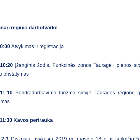
inari reginio darbotvarkė
:
10:00
Atvykimas ir registracija
–10:20
Įžanginis žodis. Funkcinės zonos Tauragė+ plėtros str
o pristatymas
–11:10
Bendradarbiavimo turizmo srityje Tauragės regione ge
tymas
–11:30
Kavos pertrauka
-12:3
Diskusijų, įvykusių 2019 m. rugsėjo 18 d. ir lapkričio 5