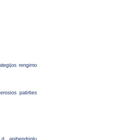
ategijos rengimo
rosios patirties
 d., apibendrintų