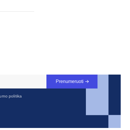
Prenumeruoti
umo politika