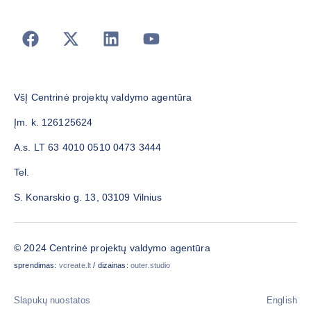
VšĮ Centrinė projektų valdymo agentūra
Įm. k. 126125624
A.s. LT 63 4010 0510 0473 3444
Tel.
S. Konarskio g. 13, 03109 Vilnius
© 2024 Centrinė projektų valdymo agentūra
sprendimas:
vcreate.lt
/ dizainas:
outer.studio
Slapukų nuostatos
English