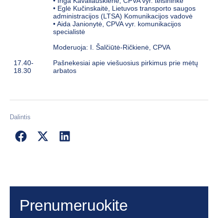
• Inga Kavaliauskienė, CPVA vyr. teisininkė
• Eglė Kučinskaitė, Lietuvos transporto saugos
administracijos (LTSA) Komunikacijos vadovė
• Aida Janionytė, CPVA vyr. komunikacijos
specialistė
Moderuoja: I. Šalčiūtė-Ričkienė, CPVA
17.40-
Pašnekesiai apie viešuosius pirkimus prie mėtų
18.30
arbatos
Dalintis
Prenumeruokite