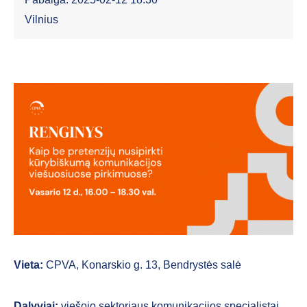
Vilnius
Vieta:
CPVA, Konarskio g. 13, Bendrystės salė
Dalyviai:
viešojo sektoriaus komunikacijos specialistai,