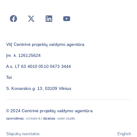
VšĮ Centrinė projektų valdymo agentūra
Įm. k. 126125624
A.s. LT 63 4010 0510 0473 3444
Tel.
S. Konarskio g. 13, 03109 Vilnius
© 2024 Centrinė projektų valdymo agentūra
sprendimas:
vcreate.lt
/ dizainas:
outer.studio
Slapukų nuostatos
English