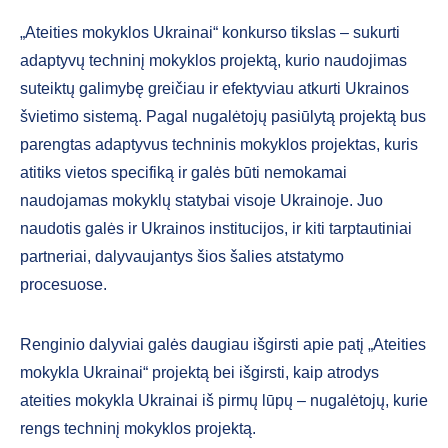
„Ateities mokyklos Ukrainai“ konkurso tikslas – sukurti
adaptyvų techninį mokyklos projektą, kurio naudojimas
suteiktų galimybę greičiau ir efektyviau atkurti Ukrainos
švietimo sistemą. Pagal nugalėtojų pasiūlytą projektą bus
parengtas adaptyvus techninis mokyklos projektas, kuris
atitiks vietos specifiką ir galės būti nemokamai
naudojamas mokyklų statybai visoje Ukrainoje. Juo
naudotis galės ir Ukrainos institucijos, ir kiti tarptautiniai
partneriai, dalyvaujantys šios šalies atstatymo
procesuose.
Renginio dalyviai galės daugiau išgirsti apie patį „Ateities
mokykla Ukrainai“ projektą bei išgirsti, kaip atrodys
ateities mokykla Ukrainai iš pirmų lūpų – nugalėtojų, kurie
rengs techninį mokyklos projektą.