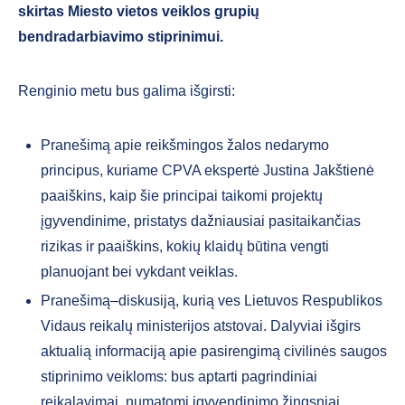
skirtas Miesto vietos veiklos grupių
bendradarbiavimo stiprinimui.
Renginio metu bus galima išgirsti:
Pranešimą apie reikšmingos žalos nedarymo
principus, kuriame CPVA ekspertė Justina Jakštienė
paaiškins, kaip šie principai taikomi projektų
įgyvendinime, pristatys dažniausiai pasitaikančias
rizikas ir paaiškins, kokių klaidų būtina vengti
planuojant bei vykdant veiklas.
Pranešimą–diskusiją, kurią ves Lietuvos Respublikos
Vidaus reikalų ministerijos atstovai. Dalyviai išgirs
aktualią informaciją apie pasirengimą civilinės saugos
stiprinimo veikloms: bus aptarti pagrindiniai
reikalavimai, numatomi įgyvendinimo žingsniai,