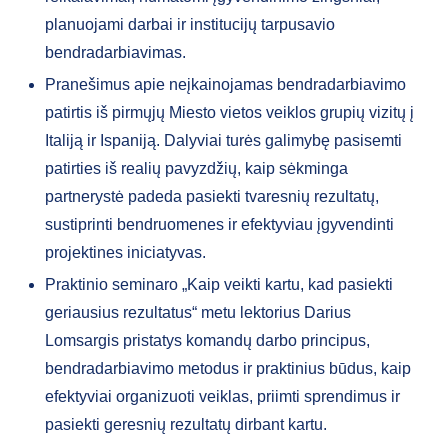
planuojami darbai ir institucijų tarpusavio
bendradarbiavimas.
Pranešimus apie neįkainojamas bendradarbiavimo
patirtis iš pirmųjų Miesto vietos veiklos grupių vizitų į
Italiją ir Ispaniją. Dalyviai turės galimybę pasisemti
patirties iš realių pavyzdžių, kaip sėkminga
partnerystė padeda pasiekti tvaresnių rezultatų,
sustiprinti bendruomenes ir efektyviau įgyvendinti
projektines iniciatyvas.
Praktinio seminaro „Kaip veikti kartu, kad pasiekti
geriausius rezultatus“ metu lektorius Darius
Lomsargis pristatys komandų darbo principus,
bendradarbiavimo metodus ir praktinius būdus, kaip
efektyviai organizuoti veiklas, priimti sprendimus ir
pasiekti geresnių rezultatų dirbant kartu.