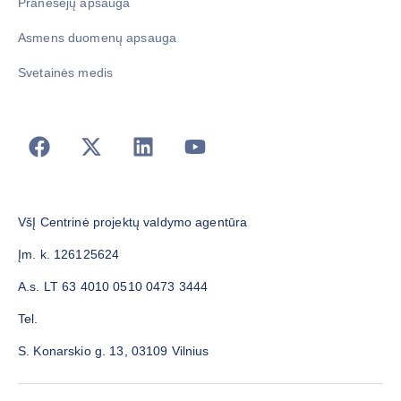
Pranešėjų apsauga
Asmens duomenų apsauga
Svetainės medis
VšĮ Centrinė projektų valdymo agentūra
Įm. k. 126125624
A.s. LT 63 4010 0510 0473 3444
Tel.
S. Konarskio g. 13, 03109 Vilnius