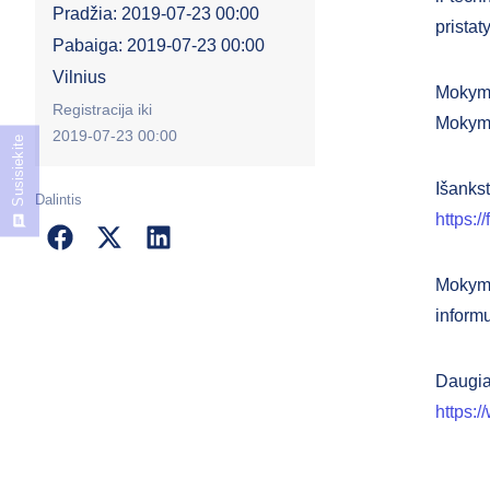
Pradžia: 2019-07-23 00:00
prista
Pabaiga: 2019-07-23 00:00
Vilnius
Mokymų
Registracija iki
Mokymų
2019-07-23 00:00
Susisiekite
Išankst
Dalintis
https:
Mokyma
informu
Daugiau
https:/