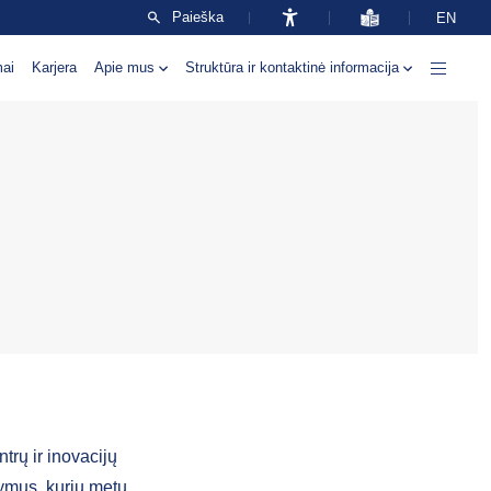
Paieška
EN
mai
Karjera
Apie mus
Struktūra ir kontaktinė informacija
rų ir inovacijų
kymus, kurių metu