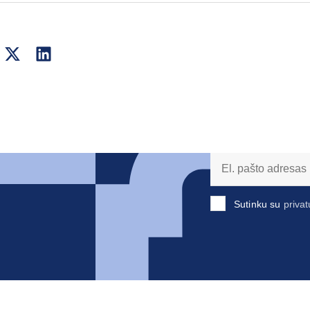
Sutinku su
privat