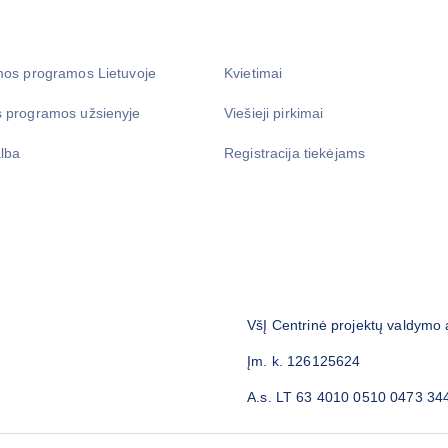
mos programos Lietuvoje
Kvietimai
 programos užsienyje
Viešieji pirkimai
lba
Registracija tiekėjams
VšĮ Centrinė projektų valdymo
Įm. k. 126125624
A.s. LT 63 4010 0510 0473 34