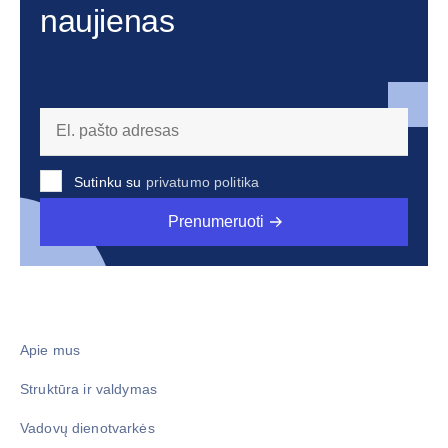
naujienas
Sutinku su
privatumo politika
Prenumeruoti
Apie mus
Struktūra ir valdymas
Vadovų dienotvarkės