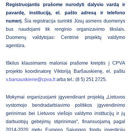
Registruojantis prašome nurodyti dalyvio vardą ir
pavardę, instituciją, el. pašto adresą ir telefono
numerį.
Šia registracija surinkti Jūsų asmens duomenys
bus naudojami tik renginio organizavimo tikslais.
Duomenų valdytojas: Centrinė projektų valdymo
agentūra.
Iškilus klausimams maloniai prašome kreiptis į CPVA
projekto koordinatorę Viktoriją Baršauskienę, el. paštu
v.barsauskiene@cpva.lt
arba tel.: (8 5) 251 2725.
Mokymai organizuojami įgyvendinant projektą „Lietuvos
vystomojo bendradarbiavimo politikos įgyvendinimo
gerinimas bei Lietuvos viešojo valdymo institucijų ir jų
darbuotojų gebėjimų stiprinimas“, finansuojamą pagal
2014-2020 metų Europos Sąjungos fondų investicijų