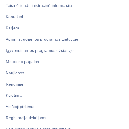
Teisinė ir administracinė informacija
Kontaktai
Karjera
Administruojamos programos Lietuvoje
Įgyvendinamos programos užsienyje
Metodinė pagalba
Naujienos
Renginiai
Kvietimai
Viešieji pirkimai
Registracija tiekėjams
Korupcijos ir sukčiavimo prevencija