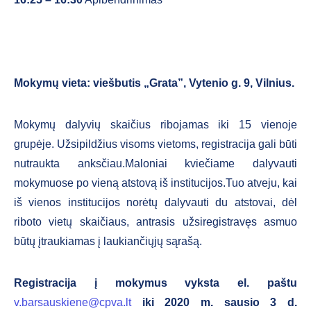
Mokymų vieta: viešbutis „Grata”, Vytenio g. 9, Vilnius.
Mokymų dalyvių skaičius ribojamas iki 15 vienoje
grupėje. Užsipildžius visoms vietoms, registracija gali būti
nutraukta anksčiau.Maloniai kviečiame dalyvauti
mokymuose po vieną atstovą iš institucijos.Tuo atveju, kai
iš vienos institucijos norėtų dalyvauti du atstovai, dėl
riboto vietų skaičiaus, antrasis užsiregistravęs asmuo
būtų įtraukiamas į laukiančiųjų sąrašą.
Registracija į mokymus vyksta el. paštu
v.barsauskiene@cpva.lt
iki 2020 m. sausio 3 d.