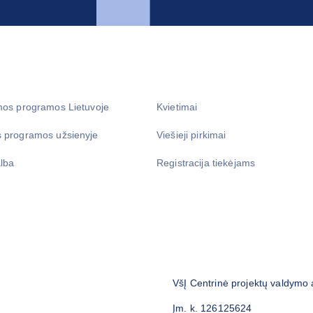
mos programos Lietuvoje
Kvietimai
 programos užsienyje
Viešieji pirkimai
lba
Registracija tiekėjams
VšĮ Centrinė projektų valdymo
Įm. k. 126125624