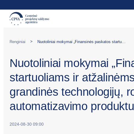
>
Renginiai
Nuotoliniai mokymai „Finansinės paskatos startuoliams ir atžalinėms įmonėms kurti DI, blokų grandinės technologijų, robotikos procesų automatizavimo produktus ir sprendimus“
Nuotoliniai mokymai „Fin
startuoliams ir atžalinėm
grandinės technologijų, 
automatizavimo produktu
2024-08-30 09:00