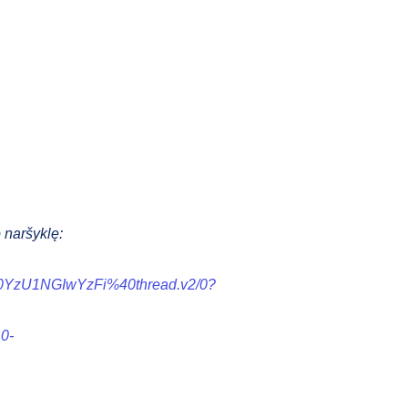
 naršyklę:
YzU1NGIwYzFi%40thread.v2/0?
0-