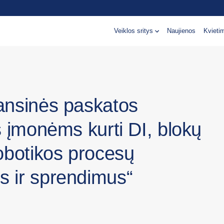
Veiklos sritys
Naujienos
Kvieti
ansinės paskatos
s įmonėms kurti DI, blokų
robotikos procesų
s ir sprendimus“