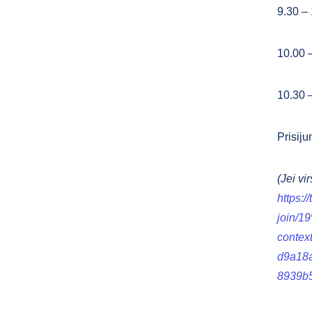
9.30 – 
10.00 
10.30 –
Prisij
(Jei vi
https:/
join/
conte
d9a18
8939b