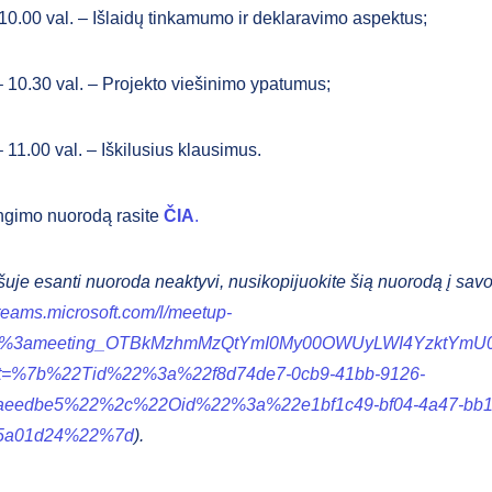
10.00 val. – Išlaidų tinkamumo ir deklaravimo aspektus;
– 10.30 val. – Projekto viešinimo ypatumus;
 11.00 val. – Iškilusius klausimus.
ungimo nuorodą rasite
ČIA
.
ršuje esanti nuoroda neaktyvi, nusikopijuokite šią nuorodą į savo
/teams.microsoft.com/l/meetup-
19%3ameeting_OTBkMzhmMzQtYmI0My00OWUyLWI4YzktYmU0
xt=%7b%22Tid%22%3a%22f8d74de7-0cb9-41bb-9126-
aeedbe5%22%2c%22Oid%22%3a%22e1bf1c49-bf04-4a47-bb1
5a01d24%22%7d
).