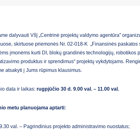
ame dalyvauti VšĮ „Centrinė projektų valdymo agentūra” organ
ose, skirtuose priemonės Nr. 02-018-K „Finansinės paskatos st
nėms įmonėms kurti DI, blokų grandinės technologijų, robotikos 
tizavimo produktus ir sprendimus“ projektų vykdytojams. Rengi
me atsakyti į Jums rūpimus klausimus.
o data ir laikas:
rugpjūčio 30 d. 9.00 val. – 11.00 val.
io metu planuojama aptarti:
9.30 val. – Pagrindinius projekto administravimo nuostatus;