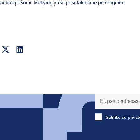
i bus įrašomi. Mokymų įrašu pasidalinsime po renginio.
Sutinku su
privat