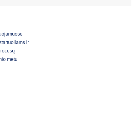
izuojamuose
artuoliams ir
procesų
nio metu