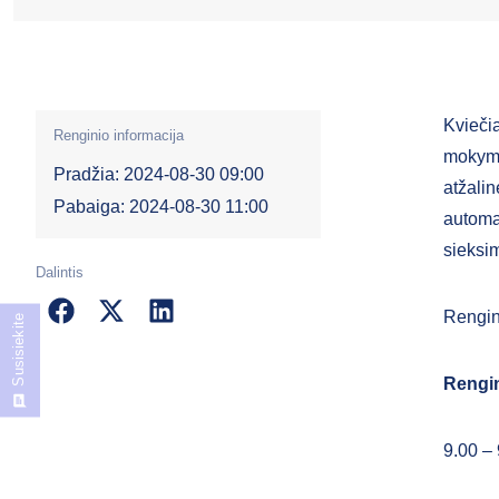
Kvieči
Renginio informacija
mokymu
Pradžia: 2024-08-30 09:00
atžali
Pabaiga: 2024-08-30 11:00
automa
sieksi
Dalintis
Rengini
Susisiekite
Rengin
9.00 – 