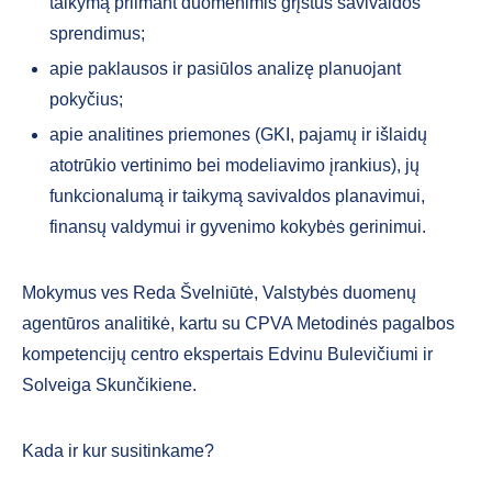
taikymą priimant duomenimis grįstus savivaldos
sprendimus;
apie paklausos ir pasiūlos analizę planuojant
pokyčius;
apie analitines priemones (GKI, pajamų ir išlaidų
atotrūkio vertinimo bei modeliavimo įrankius), jų
funkcionalumą ir taikymą savivaldos planavimui,
finansų valdymui ir gyvenimo kokybės gerinimui.
Mokymus ves Reda Švelniūtė, Valstybės duomenų
agentūros analitikė, kartu su CPVA Metodinės pagalbos
kompetencijų centro ekspertais Edvinu Bulevičiumi ir
Solveiga Skunčikiene.
Kada ir kur susitinkame?