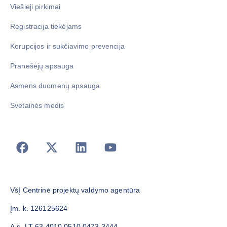
Viešieji pirkimai
Registracija tiekėjams
Korupcijos ir sukčiavimo prevencija
Pranešėjų apsauga
Asmens duomenų apsauga
Svetainės medis
VšĮ Centrinė projektų valdymo agentūra
Įm. k. 126125624
A.s. LT 63 4010 0510 0473 3444