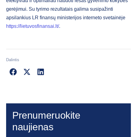
efektyviau ir optimaliau naudoti lėšas gyvenimo kokybės
gerėjimui. Su tyrimo rezultatais galima susipažinti
apsilankius LR finansų ministerijos interneto svetainėje
https://lietuvosfinansai.lt/
.
Dalintis
Prenumeruokite
naujienas