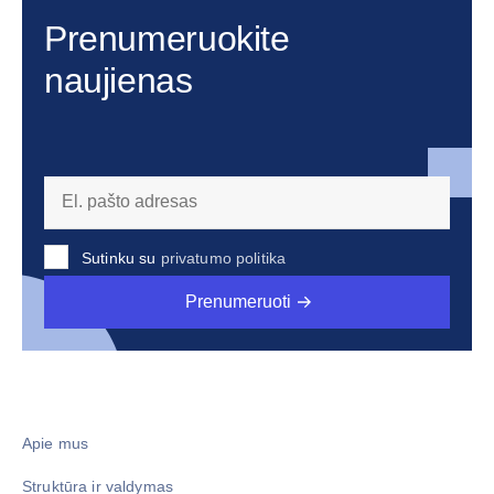
Prenumeruokite
naujienas
Sutinku su
privatumo politika
Prenumeruoti
Apie mus
Struktūra ir valdymas