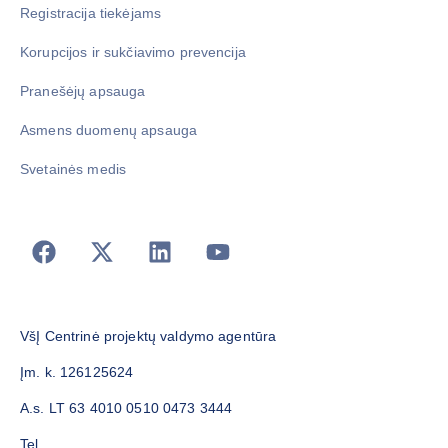
Registracija tiekėjams
Korupcijos ir sukčiavimo prevencija
Pranešėjų apsauga
Asmens duomenų apsauga
Svetainės medis
VšĮ Centrinė projektų valdymo agentūra
Įm. k. 126125624
A.s. LT 63 4010 0510 0473 3444
Tel.