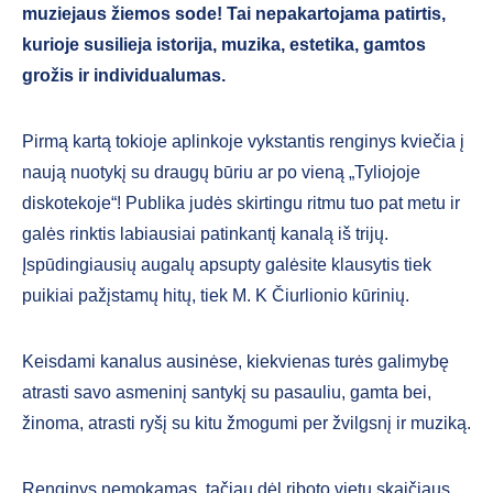
muziejaus žiemos sode! Tai nepakartojama patirtis,
kurioje susilieja istorija, muzika, estetika, gamtos
grožis ir individualumas.
Pirmą kartą tokioje aplinkoje vykstantis renginys kviečia į
naują nuotykį su draugų būriu ar po vieną „Tyliojoje
diskotekoje“! Publika judės skirtingu ritmu tuo pat metu ir
galės rinktis labiausiai patinkantį kanalą iš trijų.
Įspūdingiausių augalų apsupty galėsite klausytis tiek
puikiai pažįstamų hitų, tiek M. K Čiurlionio kūrinių.
Keisdami kanalus ausinėse, kiekvienas turės galimybę
atrasti savo asmeninį santykį su pasauliu, gamta bei,
žinoma, atrasti ryšį su kitu žmogumi per žvilgsnį ir muziką.
Renginys nemokamas, tačiau dėl riboto vietų skaičiaus