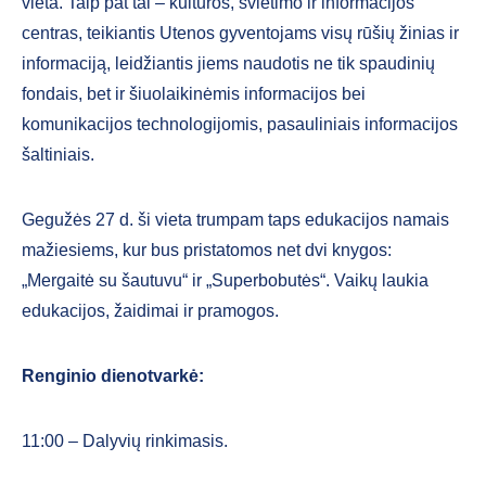
vieta. Taip pat tai – kultūros, švietimo ir informacijos
centras, teikiantis Utenos gyventojams visų rūšių žinias ir
informaciją, leidžiantis jiems naudotis ne tik spaudinių
fondais, bet ir šiuolaikinėmis informacijos bei
komunikacijos technologijomis, pasauliniais informacijos
šaltiniais.
Gegužės 27 d. ši vieta trumpam taps edukacijos namais
mažiesiems, kur bus pristatomos net dvi knygos:
„Mergaitė su šautuvu“ ir „Superbobutės“. Vaikų laukia
edukacijos, žaidimai ir pramogos.
Renginio dienotvarkė:
11:00 – Dalyvių rinkimasis.