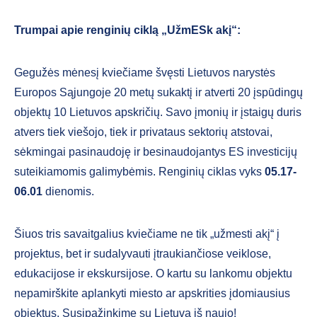
Trumpai apie renginių ciklą „UžmESk akį“:
Gegužės mėnesį kviečiame švęsti Lietuvos narystės
Europos Sąjungoje 20 metų sukaktį ir atverti 20 įspūdingų
objektų 10 Lietuvos apskričių. Savo įmonių ir įstaigų duris
atvers tiek viešojo, tiek ir privataus sektorių atstovai,
sėkmingai pasinaudoję ir besinaudojantys ES investicijų
suteikiamomis galimybėmis. Renginių ciklas vyks
05.17-
06.01
dienomis.
Šiuos tris savaitgalius kviečiame ne tik „užmesti akį“ į
projektus, bet ir sudalyvauti įtraukiančiose veiklose,
edukacijose ir ekskursijose. O kartu su lankomu objektu
nepamirškite aplankyti miesto ar apskrities įdomiausius
objektus. Susipažinkime su Lietuva iš naujo!