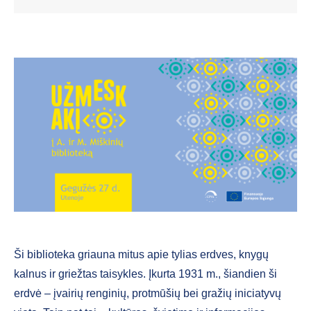
Ši biblioteka griauna mitus apie tylias erdves, knygų
kalnus ir griežtas taisykles. Įkurta 1931 m., šiandien ši
erdvė – įvairių renginių, protmūšių bei gražių iniciatyvų