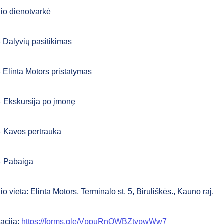
io dienotvarkė
– Dalyvių pasitikimas
 Elinta Motors pristatymas
– Ekskursija po įmonę
– Kavos pertrauka
– Pabaiga
o vieta: Elinta Motors, Terminalo st. 5, Biruliškės., Kauno raj.
racija:
https://forms.gle/VppuRnQWBZtvpwWw7