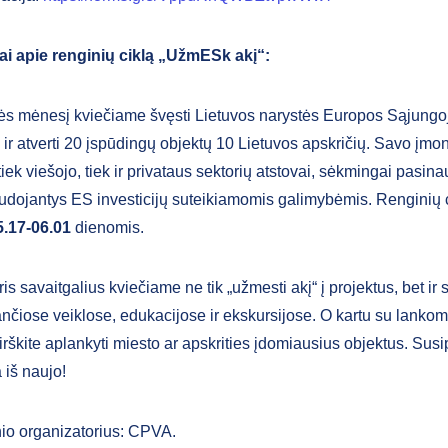
i apie renginių ciklą „UžmESk akį“:
s mėnesį kviečiame švęsti Lietuvos narystės Europos Sąjungo
 ir atverti 20 įspūdingų objektų 10 Lietuvos apskričių. Savo įmoni
tiek viešojo, tiek ir privataus sektorių atstovai, sėkmingai pasina
udojantys ES investicijų suteikiamomis galimybėmis. Renginių 
5.17-06.01
dienomis.
ris savaitgalius kviečiame ne tik „užmesti akį“ į projektus, bet ir
ančiose veiklose, edukacijose ir ekskursijose. O kartu su lanko
rškite aplankyti miesto ar apskrities įdomiausius objektus. Sus
 iš naujo!
io organizatorius: CPVA.