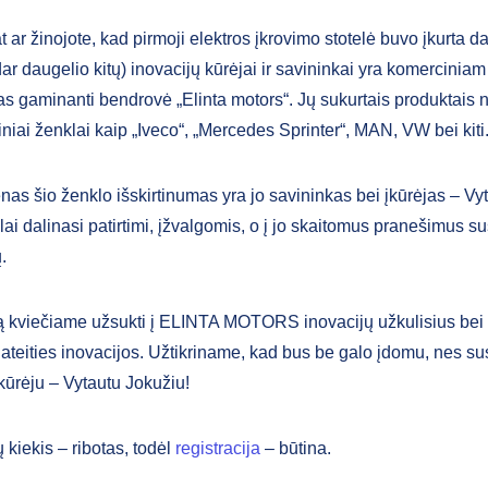
t ar žinojote, kad pirmoji elektros įkrovimo stotelė buvo įkurta 
 dar daugelio kitų) inovacijų kūrėjai ir savininkai yra komerciniam
s gaminanti bendrovė „Elinta motors“. Jų sukurtais produktais 
niai ženklai kaip „Iveco“, „Mercedes Sprinter“, MAN, VW bei kiti
nas šio ženklo išskirtinumas yra jo savininkas bei įkūrėjas – Vy
lai dalinasi patirtimi, įžvalgomis, o į jo skaitomus pranešimus s
.
tą kviečiame užsukti į ELINTA MOTORS inovacijų užkulisius bei i
ateities inovacijos. Užtikriname, kad bus be galo įdomu, nes su
kūrėju – Vytautu Jokužiu!
kiekis – ribotas, todėl
registracija
– būtina.