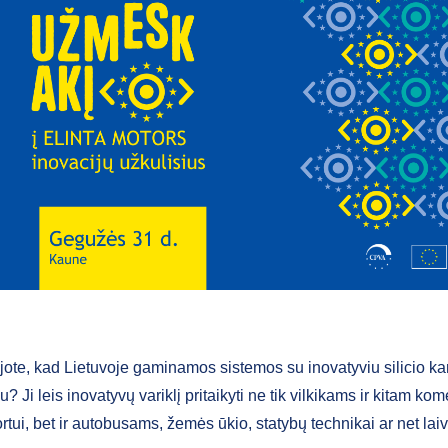
jote, kad Lietuvoje gaminamos sistemos su inovatyviu silicio kar
iu? Ji leis inovatyvų variklį pritaikyti ne tik vilkikams ir kitam ko
rtui, bet ir autobusams, žemės ūkio, statybų technikai ar net lai