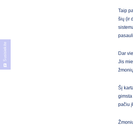
Taip pa
šių (ir
sistema
pasauli
Susisiekite
Dar vie
Jis mie
žmonių
Šį kar
gimsta 
pačiu į
Žmonių 