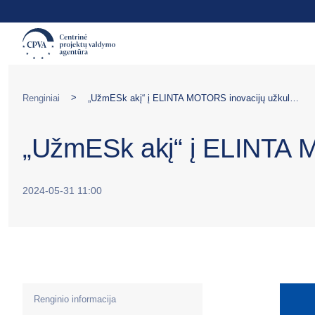
>
Renginiai
„UžmESk akį“ į ELINTA MOTORS inovacijų užkulisius
„UžmESk akį“ į ELINTA M
2024-05-31 11:00
Renginio informacija