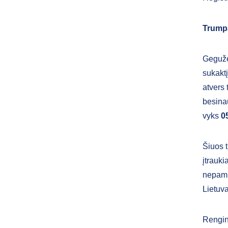
Trumpa
Gegužė
sukaktį
atvers 
besina
vyks
0
Šiuos t
įtrauki
nepami
Lietuva
Rengin