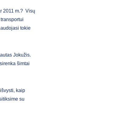
dar 2011 m.? Visų
 transportui
naudojasi tokie
.
tautas Jokužis.
usirenka šimtai
švysti, kaip
sitiksime su