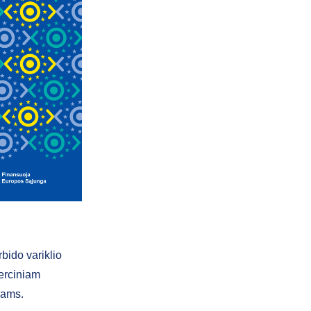
bido variklio
merciniam
vams.