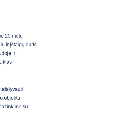
je 20 metų
ų ir įstaigų duris
udoję ir
ciklas
 sudalyvauti
mu objektu
ipažinkime su