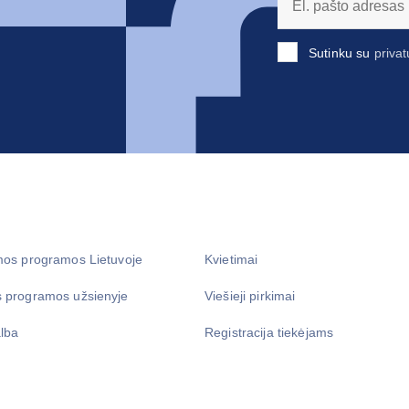
Sutinku su
privat
mos programos Lietuvoje
Kvietimai
 programos užsienyje
Viešieji pirkimai
lba
Registracija tiekėjams