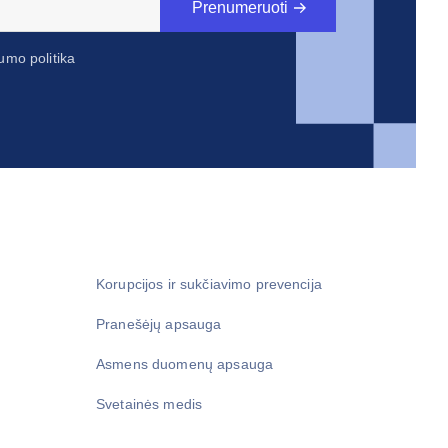
Prenumeruoti
umo politika
Korupcijos ir sukčiavimo prevencija
Pranešėjų apsauga
Asmens duomenų apsauga
Svetainės medis