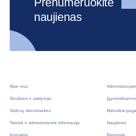
Prenumeruokite
naujienas
Apie mus
Administruoja
Struktūra ir valdymas
Įgyvendinamos
Vadovų dienotvarkės
Metodinė paga
Teisinė ir administracinė informacija
Naujienos
Kontaktai
Renginiai