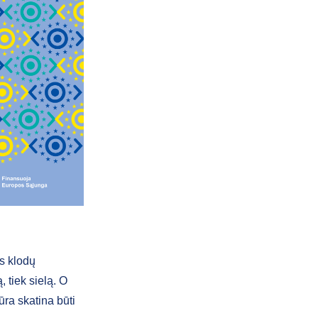
ės klodų
 tiek sielą. O
ūra skatina būti