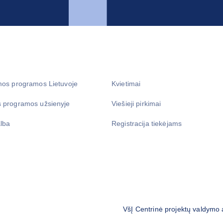
mos programos Lietuvoje
Kvietimai
 programos užsienyje
Viešieji pirkimai
lba
Registracija tiekėjams
VšĮ Centrinė projektų valdymo