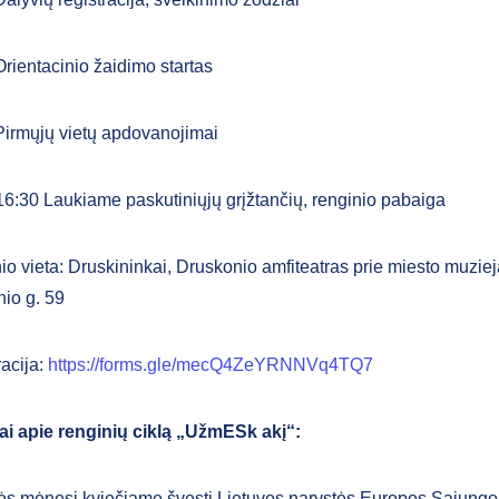
rientacinio žaidimo startas
Pirmųjų vietų apdovanojimai
16:30 Laukiame paskutiniųjų grįžtančių, renginio pabaiga
o vieta: Druskininkai, Druskonio amfiteatras prie miesto muziej
nio g. 59
racija:
https://forms.gle/mecQ4ZeYRNNVq4TQ7
i apie renginių ciklą „UžmESk akį“:
s mėnesį kviečiame švęsti Lietuvos narystės Europos Sąjungo