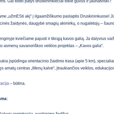
ms. Gal todėl patys druskininkiečiai tokie guvūs ir jaunatviški?
ame „užmESti akį“ į ilgaamžiškumo paslaptis Druskininkuose! J
acinės žaidynės, daugybė smagių akimirkų, o nugalėtojų – šaunū
enginyje kviečiame pajusti ir tikrąją kavos galią. Ja dalyvius vai
to asmenų savanoriškos veiklos projektas – „Kavos galia“.
ukia įspūdinga orientacinio žaidimo trasa (apie 5 km), specialiai
ęs amatų centras „Menų kalvė“, įtraukiančios veiklos, edukacijos 
acija
– būtina.
ama:
alyvių registracija, sveikinimo žodžiai