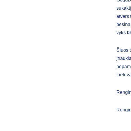
sukaktį
atvers 
besina
vyks
0
Šiuos t
įtrauki
nepami
Lietuva
Rengin
Rengin