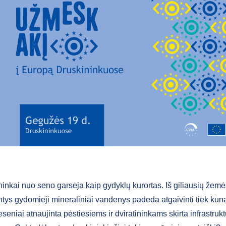
inkai nuo seno garsėja kaip gydyklų kurortas. Iš giliausių žem
ntys gydomieji mineraliniai vandenys padeda atgaivinti tiek kūną,
eseniai atnaujinta pėstiesiems ir dviratininkams skirta infrastrukt