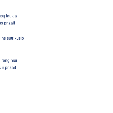
ūsų laukia
s prizai!
šins sutrikusio
 renginiui
ir prizai!