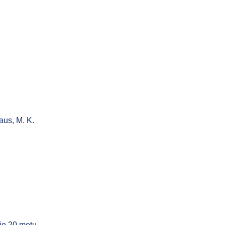
aus, M. K.
je 20 metų