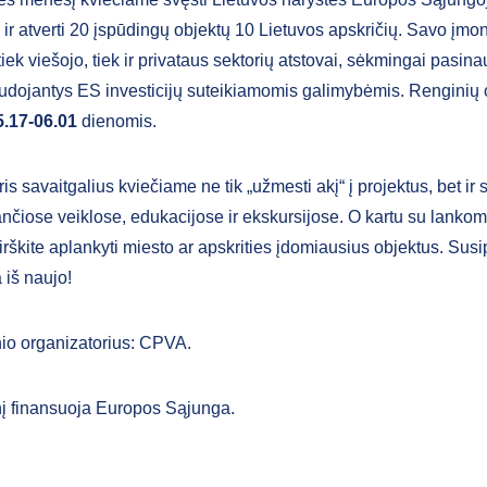
 ir atverti 20 įspūdingų objektų 10 Lietuvos apskričių. Savo įmoni
tiek viešojo, tiek ir privataus sektorių atstovai, sėkmingai pasina
udojantys ES investicijų suteikiamomis galimybėmis. Renginių 
5.17-06.01
dienomis.
ris savaitgalius kviečiame ne tik „užmesti akį“ į projektus, bet ir
ančiose veiklose, edukacijose ir ekskursijose. O kartu su lanko
rškite aplankyti miesto ar apskrities įdomiausius objektus. Sus
 iš naujo!
io organizatorius: CPVA.
į finansuoja Europos Sąjunga.