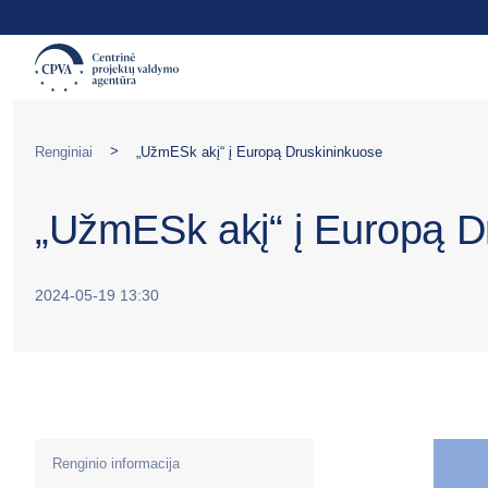
>
Renginiai
„UžmESk akį“ į Europą Druskininkuose
„UžmESk akį“ į Europą D
2024-05-19 13:30
Renginio informacija