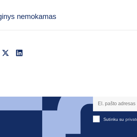
ginys nemokamas
Sutinku su
privat