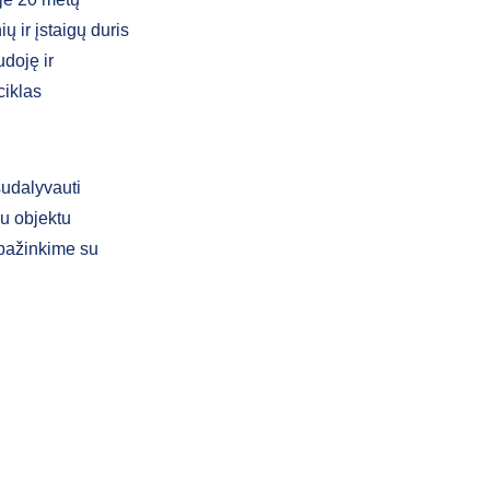
ų ir įstaigų duris
udoję ir
ciklas
 sudalyvauti
mu objektu
ipažinkime su