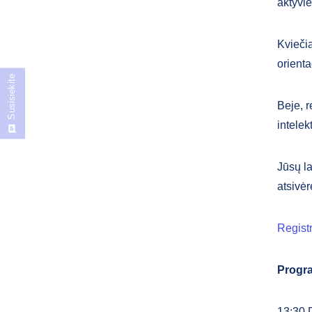
aktyvie
Kvieči
orient
Susisiekite
Beje, r
intelek
Jūsų la
atsivėr
Registr
Progr
13:30 D