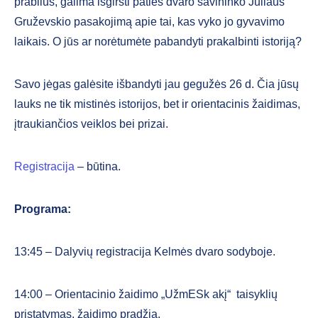
prabilus, galima išgirsti paties dvaro savininko Juliaus
Gruževskio pasakojimą apie tai, kas vyko jo gyvavimo
laikais. O jūs ar norėtumėte pabandyti prakalbinti istoriją?
Savo jėgas galėsite išbandyti jau gegužės 26 d. Čia jūsų
lauks ne tik mistinės istorijos, bet ir orientacinis žaidimas,
įtraukiančios veiklos bei prizai.
Registracija
– būtina.
Programa:
13:45 – Dalyvių registracija Kelmės dvaro sodyboje.
14:00 – Orientacinio žaidimo „UžmESk akį“ taisyklių
pristatymas, žaidimo pradžia.