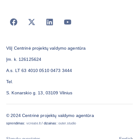
VšĮ Centrinė projektų valdymo agentūra
Įm. k. 126125624
A.s. LT 63 4010 0510 0473 3444
Tel.
S. Konarskio g. 13, 03109 Vilnius
© 2024 Centrinė projektų valdymo agentūra
sprendimas:
vcreate.lt
/ dizainas:
outer.studio
Slapukų nuostatos
English