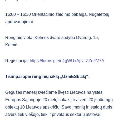
16:00 – 16:30 Orientacinio žaidimo pabaiga. Nugalėtojų
apdovanojimai
Renginio vieta: Kelmės dvaro sodyba Dvaro g. 15,
Kelmė.
Registracija:
https://forms.gle/n4gWUxAjULZZqFV7A
Trumpai apie renginių ciklą „UžmESk akį“:
Gegužės mėnesį kviečiame švęsti Lietuvos narystės
Europos Sąjungoje 20 metų sukaktį ir atverti 20 įspūdingų
objektų 10 Lietuvos apskričių. Savo įmonių ir įstaigų duris
atvers tiek viešojo, tiek ir privataus sektorių atstovai,