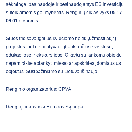
sėkmingai pasinaudoję ir besinaudojantys ES investicijų
suteikiamomis galimybėmis. Renginių ciklas vyks
05.17-
06.01
dienomis.
Šiuos tris savaitgalius kviečiame ne tik „užmesti akį“ į
projektus, bet ir sudalyvauti įtraukiančiose veiklose,
edukacijose ir ekskursijose. O kartu su lankomu objektu
nepamirškite aplankyti miesto ar apskrities įdomiausius
objektus. Susipažinkime su Lietuva iš naujo!
Renginio organizatorius: CPVA.
Renginį finansuoja Europos Sąjunga.