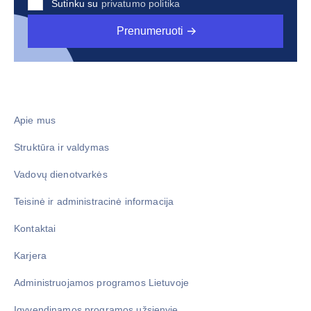
Sutinku su
privatumo politika
Prenumeruoti
Apie mus
Struktūra ir valdymas
Vadovų dienotvarkės
Teisinė ir administracinė informacija
Kontaktai
Karjera
Administruojamos programos Lietuvoje
Įgyvendinamos programos užsienyje