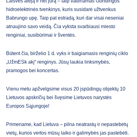
Laisvės alėją ir net jūrą – taip vadinamas Gondingos
hidroelektrinės tvenkinys, kuris susidarė užtvenkus
Babrungo upę. Taip pat estradą, kuri dar visai neseniai
atnaujino savo veidą. Čia vyksta svarbiausi miesto
renginiai, susibūrimai ir šventės.
Būtent čia, birželio 1 d. vyks ir baigiamasis renginių ciklo
„UžmESk akį“ renginys. Jūsų laukia linksmybės,
pramogos bei koncertas.
Vienu metu apžvelgsime visus 20 įspūdingų objektų 10
Lietuvos apskričių bei švęsime Lietuvos narystės
Europos Sąjungoje!
Primename, kad Lietuva – pilna neatrastų ir nepastebėtų
vietų, kurios vertos mūsų laiko ir galimybės jas pastebėti.