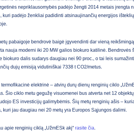
rgetinės nepriklausomybės padėjo žengti 2014 metais įrengta n
ė, kuri padėjo ženkliai padidinti atsinaujinančių energijos ištekli
je.
etų pabaigoje bendrovė baigė įgyvendinti dar vieną reikšmingą 
yta nauja moderni iki 20 MW galios biokuro katilinė. Bendrovė
 biokuro dalis sudarys daugiau nei 90 proc., o tai leis sumažint
nčių dujų emisiją vidutiniškai 7338 t CO2/metus.
 termofikacinė elektrinė – atvirų durų dienų renginių ciklo „Užm
s. Šio ciklo metu gegužę visuomenei bus atverta net 12 objektų,
dojo ES investicijų galimybėmis. Šių metų renginių ašis – kuriant
a, kuri jau daugiau nei 20 metų yra Europos Sąjungos dalimi.
u apie renginių ciklą „UžmESk akį“
rasite čia
.