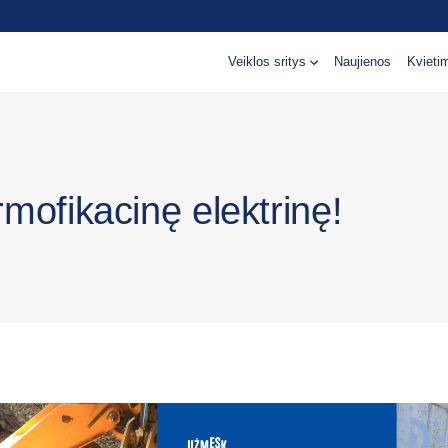
Veiklos sritys
Naujienos
Kvieti
rmofikacinę elektrinę!