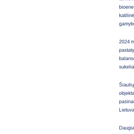
bioene
katilin
gamybo
2024 m
pastat
balanse
sukelia
Šiaulių
objekta
pasinau
Lietuv
Daugia