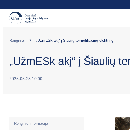
>
Renginiai
„UžmESk akį“ į Šiaulių termofikacinę elektrinę!
„UžmESk akį“ į Šiaulių te
2025-05-23 10:00
Renginio informacija