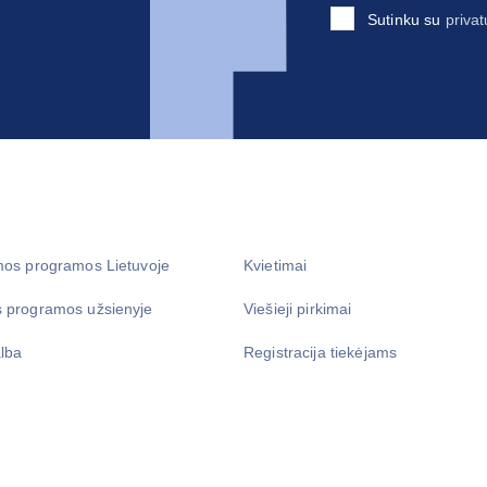
Sutinku su
privat
mos programos Lietuvoje
Kvietimai
 programos užsienyje
Viešieji pirkimai
lba
Registracija tiekėjams