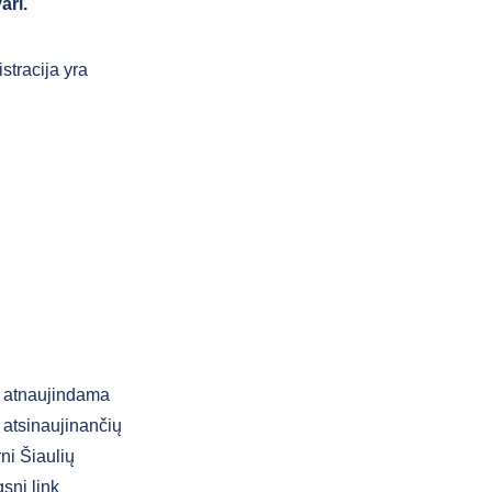
vari.
stracija yra
ą atnaujindama
atsinaujinančių
ni Šiaulių
gsnį link