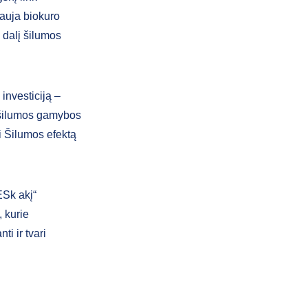
auja biokuro
ų dalį šilumos
investiciją –
s šilumos gamybos
i Šilumos efektą
ESk akį“
 kurie
i ir tvari