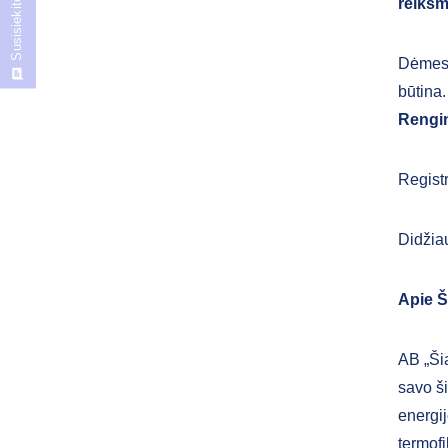
Susisiekite
reikšm
Dėmesio
būtina.
Rengin
Regist
Didžia
Apie Š
AB „Ši
savo š
energij
termofi