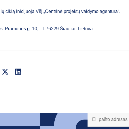
ų ciklą inicijuoja VšĮ „Centrinė projektų valdymo agentūra“.
s: Pramonės g. 10, LT-76229 Šiauliai, Lietuva