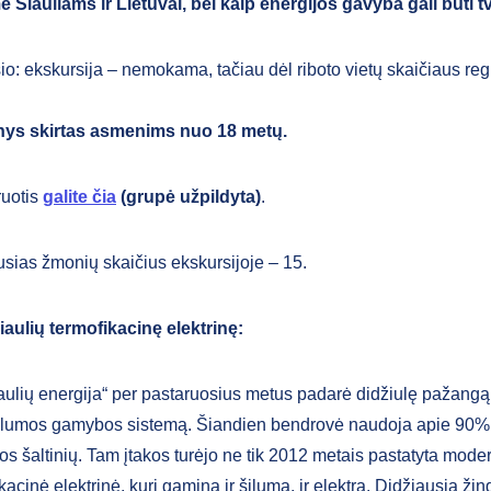
ė Šiauliams ir Lietuvai, bei kaip energijos gavyba gali būti t
: ekskursija – nemokama, tačiau dėl riboto vietų skaičiaus regi
ys skirtas asmenims nuo 18 metų.
ruotis
galite čia
(grupė užpildyta)
.
usias žmonių skaičius ekskursijoje – 15.
iaulių termofikacinę elektrinę:
aulių energija“ per pastaruosius metus padarė didžiulę pažang
ilumos gamybos sistemą. Šiandien bendrovė naudoja apie 90% 
os šaltinių. Tam įtakos turėjo ne tik 2012 metais pastatyta moder
kacinė elektrinė, kuri gamina ir šilumą, ir elektrą. Didžiausią žin