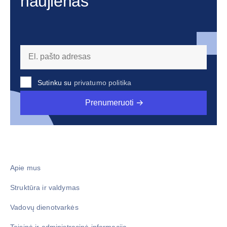
naujienas
Sutinku su
privatumo politika
Prenumeruoti
Apie mus
Struktūra ir valdymas
Vadovų dienotvarkės
Teisinė ir administracinė informacija