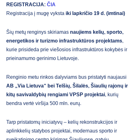
REGISTRACIJA:
ČIA
Registracija į mugę vyksta
iki lapkričio 19 d. (imtinai)
Šių metų renginys skiriamas
naujiems kelių, sporto,
energetikos ir turizmo infrastruktūros projektams
,
kurie prisideda prie viešosios infrastruktūros kokybės ir
prieinamumo gerinimo Lietuvoje.
Renginio metu rinkos dalyviams bus pristatyti naujausi
AB „Via Lietuva“ bei Telšių, Šilalės, Šiaulių rajonų ir
kitų savivaldybių rengiami VPSP projektai
, kurių
bendra vertė viršija 500 mln. eurų.
Tarp pristatomų iniciatyvų – kelių rekonstrukcijos ir
aplinkkelių statybos projektai, modernaus sporto ir
sveikatinimo centro kūrimas Šiauliuose, gatvių