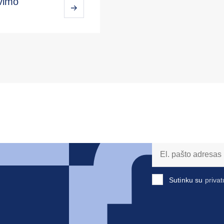
avimo
Sutinku su
privat