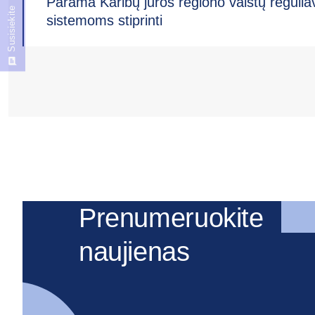
Parama Karibų jūros regiono vaistų reguli
Susisiekite
sistemoms stiprinti
Prenumeruokite
naujienas