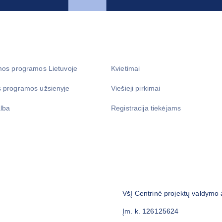
mos programos Lietuvoje
Kvietimai
 programos užsienyje
Viešieji pirkimai
lba
Registracija tiekėjams
VšĮ Centrinė projektų valdymo
Įm. k. 126125624