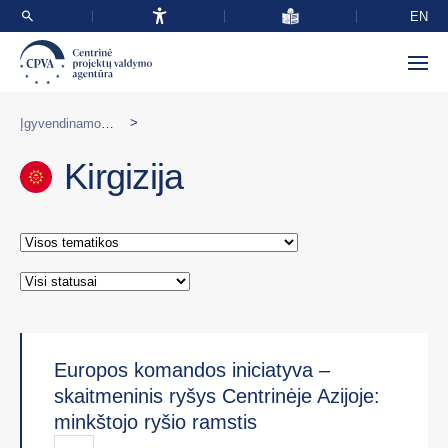
EN
>
Įgyvendinamos programos užsienyje
Kirgizija
Europos komandos iniciatyva –
skaitmeninis ryšys Centrinėje Azijoje:
minkštojo ryšio ramstis