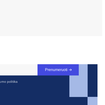
Prenumeruoti
umo politika