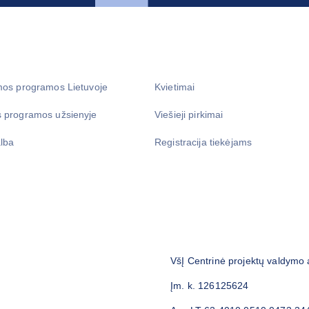
mos programos Lietuvoje
Kvietimai
 programos užsienyje
Viešieji pirkimai
lba
Registracija tiekėjams
VšĮ Centrinė projektų valdymo
Įm. k. 126125624