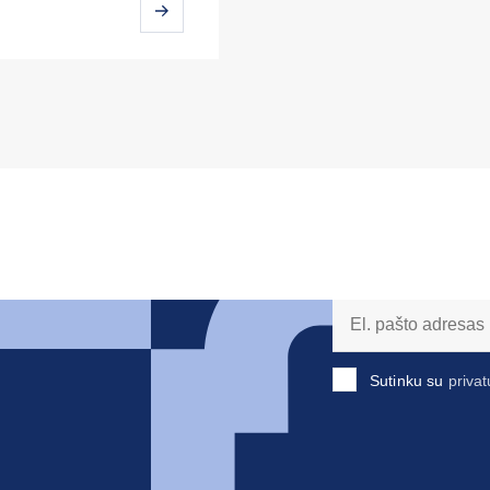
Sutinku su
privat