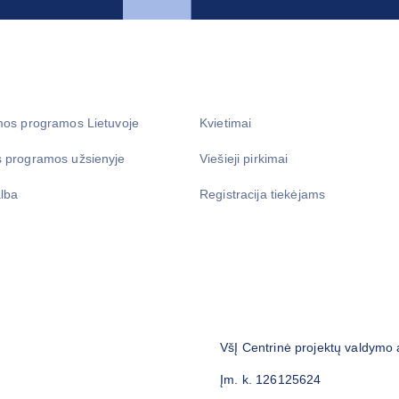
mos programos Lietuvoje
Kvietimai
 programos užsienyje
Viešieji pirkimai
lba
Registracija tiekėjams
VšĮ Centrinė projektų valdymo
Įm. k. 126125624