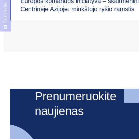
Europos komandos iniciatyva – skaitmenini
Susisiekite
Centrinėje Azijoje: minkštojo ryšio ramstis
Prenumeruokite
naujienas