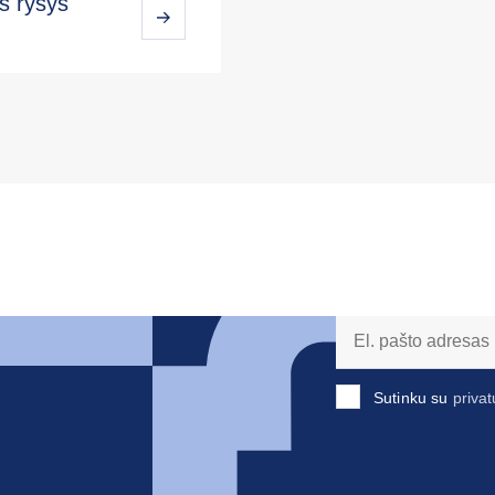
s ryšys
Sutinku su
privat