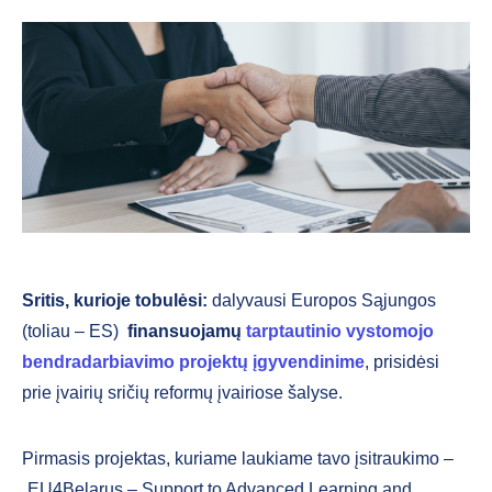
Sritis, kurioje tobulėsi
:
dalyvausi Europos Sąjungos
(toliau – ES)
finansuojamų
tarptautinio vystomojo
bendradarbiavimo projektų įgyvendinime
, prisidėsi
prie įvairių sričių reformų įvairiose šalyse.
Pirmasis projektas, kuriame laukiame tavo įsitraukimo –
„EU4Belarus – Support to Advanced Learning and