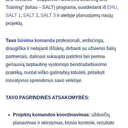
Training” (toliau – SALT) programa, susidedanti iš
EHU
,
SALT 1
,
SALT 2
,
SALT 3
ir ateityje planuojamų naujų
projektų.
Tavo
būsima komanda
profesionali, ambicinga,
draugiška ir nebijanti iššūkių, dirbanti su užsienio šalių
partneriais, dalinasi sukaupta patirtimi bei perima
geriausią tarptautinę vystomojo bendradarbiavimo
praktiką, nuolat ieško galimybių tobulėti, pritaikyti
inovatyvius sprendimus savo veikloje.
TAVO PAGRINDINĖS ATSAKOMYBĖS:
Projektų komandos koordinavimas:
užduočių
planavimas ir skirstymas, krūvio kontrolė, rezultato