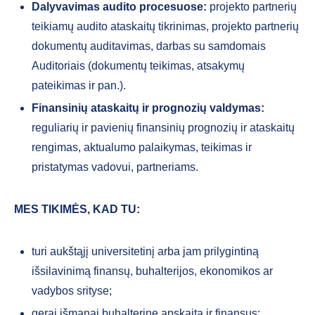
Dalyvavimas audito procesuose:
projekto partnerių
teikiamų audito ataskaitų tikrinimas, projekto partnerių
dokumentų auditavimas, darbas su samdomais
Auditoriais (dokumentų teikimas, atsakymų
pateikimas ir pan.).
Finansinių ataskaitų ir prognozių valdymas:
reguliarių ir pavienių finansinių prognozių ir ataskaitų
rengimas, aktualumo palaikymas, teikimas ir
pristatymas vadovui, partneriams.
MES TIKIMĖS, KAD TU:
turi aukštąjį universitetinį arba jam prilygintiną
išsilavinimą finansų, buhalterijos, ekonomikos ar
vadybos srityse;
gerai išmanai buhalterinę apskaitą ir finansus;