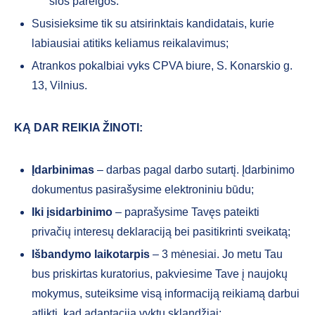
šios pareigos.
Susisieksime tik su atsirinktais kandidatais, kurie
labiausiai atitiks keliamus reikalavimus;
Atrankos pokalbiai vyks CPVA biure, S. Konarskio g.
13, Vilnius.
KĄ DAR REIKIA ŽINOTI:
Įdarbinimas
– darbas pagal darbo sutartį. Įdarbinimo
dokumentus pasirašysime elektroniniu būdu;
Iki įsidarbinimo
– paprašysime Tavęs pateikti
privačių interesų deklaraciją bei pasitikrinti sveikatą;
Išbandymo laikotarpis
– 3 mėnesiai. Jo metu Tau
bus priskirtas kuratorius, pakviesime Tave į naujokų
mokymus, suteiksime visą informaciją reikiamą darbui
atlikti, kad adaptacija vyktų sklandžiai;