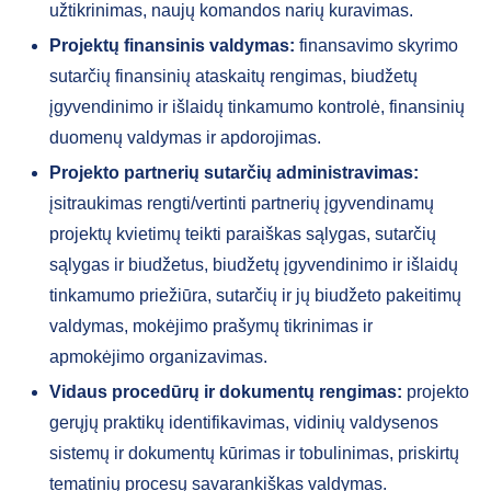
užtikrinimas, naujų komandos narių kuravimas.
Projektų finansinis valdymas:
finansavimo skyrimo
sutarčių finansinių ataskaitų rengimas, biudžetų
įgyvendinimo ir išlaidų tinkamumo kontrolė, finansinių
duomenų valdymas ir apdorojimas.
Projekto partnerių sutarčių administravimas:
įsitraukimas rengti/vertinti partnerių įgyvendinamų
projektų kvietimų teikti paraiškas sąlygas, sutarčių
sąlygas ir biudžetus, biudžetų įgyvendinimo ir išlaidų
tinkamumo priežiūra, sutarčių ir jų biudžeto pakeitimų
valdymas, mokėjimo prašymų tikrinimas ir
apmokėjimo organizavimas.
Vidaus procedūrų ir dokumentų rengimas:
projekto
gerųjų praktikų identifikavimas, vidinių valdysenos
sistemų ir dokumentų kūrimas ir tobulinimas, priskirtų
tematinių procesų savarankiškas valdymas.