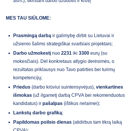
asm.), skirstant darbo užduotis ir krūvį
MES TAU SIŪLOME:
Prasmingą darbą
ir galimybę dirbti su Lietuvai ir
užsienio šalims strategiškai svarbiais projektais;
Darbo užmokestį
nuo
2231
iki
3300
eurų (su
mokesčiais). Dėl konkretaus atlygio derėsimės, o
rezultatas priklausys nuo Tavo patirties bei turimų
kompetencijų;
Priedus
(darbo krūviui suintensyvėjus),
vienkartines
išmokas
(už ilgametį darbą CPVA bei rekomenduotus
kandidatus) ir
pašalpas
(ištikus nelaimei);
Lankstų darbo grafiką
;
Papildomas poilsio dienas
(atidirbus tam tikrą laiką
CPVA);