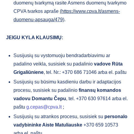
duomenų tvarkymą rasite Asmens duomenų tvarkymo
CPVA tvarkos apraše
(https://www.cpva.lt/asmens-
duomenu-apsauga/479)
.
JEIGU KYLA KLAUSIMŲ:
Susijusių su vystomuoju bendradarbiavimu ar
padalino veikla, susisiek su padalinio
vadove
Rūta
Grigaliūniene
, tel. Nr.: +370 686 71046 arba el. paštu
Susijusių su būsimu kasdieniu darbu ir adaptacijos
procesu, susisiek su padalinio
finansų komandos
vadovu
Domantu Čepu
, tel. +370 630 97614 arba el.
paštu
g.cepas@cpva.lt
;
Susijusių su atrankos procesu, susisiek su
personalo
vadybininke Aiste Matuliauske
+370 659 10573
arba el. paštu
.