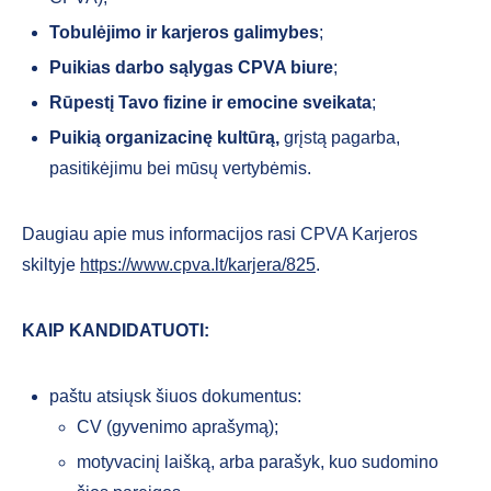
Tobulėjimo ir karjeros galimybes
;
Puikias darbo sąlygas CPVA biure
;
Rūpestį Tavo fizine ir emocine sveikata
;
Puikią organizacinę kultūrą,
grįstą pagarba,
pasitikėjimu bei mūsų vertybėmis.
Daugiau apie mus informacijos rasi CPVA Karjeros
skiltyje
https://www.cpva.lt/karjera/825
.
KAIP KANDIDATUOTI:
paštu
atsiųsk šiuos dokumentus:
CV (gyvenimo aprašymą);
motyvacinį laišką, arba parašyk, kuo sudomino