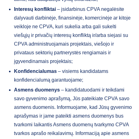
Interesų konfliktai
– įsidarbinus CPVA negalėsite
dalyvauti darbinėje, finansinėje, komercinėje ar kitoje
veikloje ne CPVA, kuri sukelia arba gali sukelti
viešųjų ir privačių interesų konfliktą ir/arba siejasi su
CPVA administruojamais projektais, viešojo ir
privataus sektorių partnerystės rengiamais ir
įgyvendinamais projektais;
Konfidencialumas
– visiems kandidatams
konfidencialumą garantuojame;
Asmens duomenys
– kandidatuodami ir teikdami
savo gyvenimo aprašymą, Jūs pateikiate CPVA savo
asmens duomenis. Informuojame, kad Jūsų gyvenimo
aprašymas ir jame pateikti asmens duomenys bus
tvarkomi laikantis Asmens duomenų tvarkymo CPVA
tvarkos aprašo reikalavimų. Informaciją apie asmens