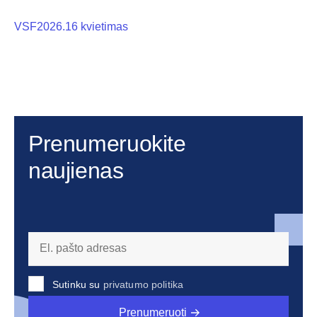
VSF2026.16 kvietimas
Prenumeruokite
naujienas
Sutinku su
privatumo politika
Prenumeruoti