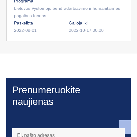
Programa
Lietuvos Vystomojo bendradarbiavimo ir humanitarinės
pagalbos fondas
Paskelbta
Galioja iki
2022-09-01
2022-10-17 00:00
Prenumeruokite
naujienas