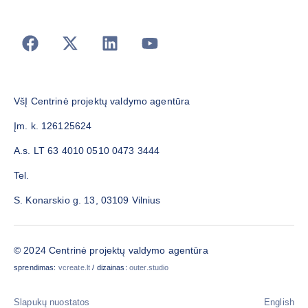
VšĮ Centrinė projektų valdymo agentūra
Įm. k. 126125624
A.s. LT 63 4010 0510 0473 3444
Tel.
S. Konarskio g. 13, 03109 Vilnius
© 2024 Centrinė projektų valdymo agentūra
sprendimas:
vcreate.lt
/ dizainas:
outer.studio
Slapukų nuostatos
English