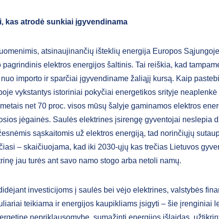
ai, kas atrodė sunkiai įgyvendinama
duomenimis, atsinaujinančių išteklių energija Europos Sąjungoje
 pagrindinis elektros energijos šaltinis. Tai reiškia, kad tampa
nuo importo ir sparčiai įgyvendiname žaliąjį kursą. Kaip pastebi
oje vykstantys istoriniai pokyčiai energetikos srityje neaplenkė 
 metais net 70 proc. visos mūsų šalyje gaminamos elektros ener
iosios jėgainės. Saulės elektrines įsirengę gyventojai neslepia
esnėmis sąskaitomis už elektros energiją, tad norinčiųjų sutaup
čiasi – skaičiuojama, kad iki 2030-ųjų kas trečias Lietuvos gyve
trinę jau turės ant savo namo stogo arba netoli namų.
idėjant investicijoms į saulės bei vėjo elektrines, valstybės fin
iariai teikiama ir energijos kaupikliams įsigyti – šie įrenginiai l
ergetinę nepriklausomybę, sumažinti energijos išlaidas, užtikrinti