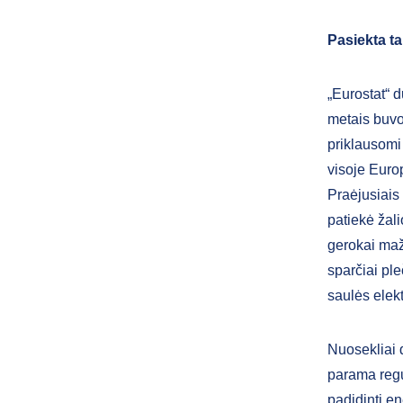
Pasiekta t
„Eurostat“ 
metais buvo
priklausomi 
visoje Europ
Praėjusiais
patiekė žal
gerokai maž
sparčiai ple
saulės elek
Nuosekliai d
parama regul
padidinti en