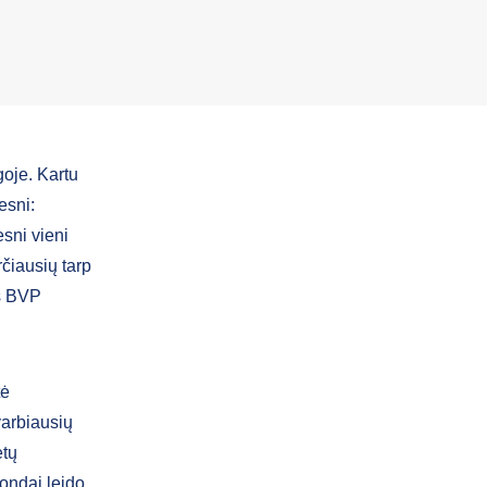
oje. Kartu
esni:
esni vieni
rčiausių tarp
os BVP
tė
varbiausių
etų
fondai leido