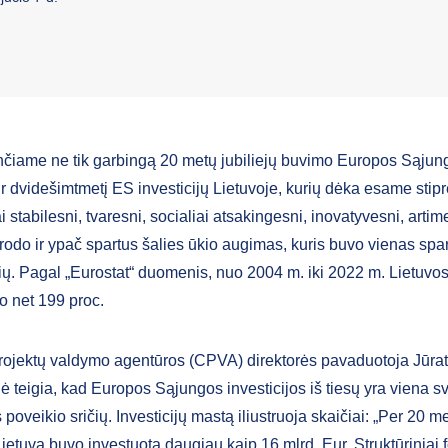
čiame ne tik garbingą 20 metų jubiliejų buvimo Europos Sąjung
r dvidešimtmetį ES investicijų Lietuvoje, kurių dėka esame stipr
stabilesni, tvaresni, socialiai atsakingesni, inovatyvesni, artim
 rodo ir ypač spartus šalies ūkio augimas, kuris buvo vienas spa
ių. Pagal „Eurostat“ duomenis, nuo 2004 m. iki 2022 m. Lietuv
 net 199 proc.
rojektų valdymo agentūros (CPVA) direktorės pavaduotoja Jūra
ė teigia, kad Europos Sąjungos investicijos iš tiesų yra viena s
poveikio sričių. Investicijų mastą iliustruoja skaičiai: „Per 20 m
 Lietuvą buvo investuota daugiau kaip 16 mlrd. Eur. Struktūriniai 