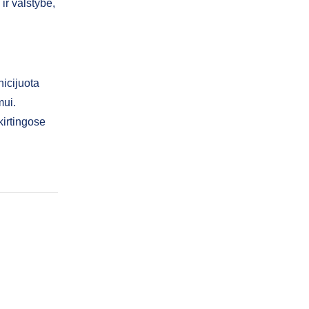
ir valstybė,
icijuota
mui.
kirtingose