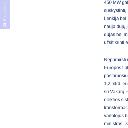
450 MW gali
Susisiekite
suskystintų
Lenkija bei 
nauja dujų 
dujas bei ma
užsitikrinti 
Nepamiršti r
Europos tink
pastaruosius
1,2 mlrd. eu
su Vakarų Eu
elektros si
transformaci
vartotojus b
ministras D