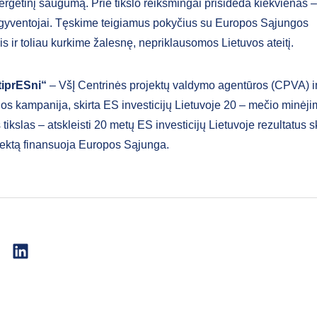
rgetinį saugumą. Prie tikslo reikšmingai prisideda kiekvienas – 
 ir gyventojai. Tęskime teigiamus pokyčius su Europos Sąjungos
is ir toliau kurkime žalesnę, nepriklausomos Lietuvos ateitį.
tiprESni“
– VšĮ Centrinės projektų valdymo agentūros (CPVA) in
os kampanija, skirta ES investicijų Lietuvoje 20 – mečio minėji
ikslas – atskleisti 20 metų ES investicijų Lietuvoje rezultatus s
ojektą finansuoja Europos Sąjunga.