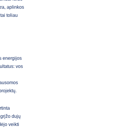
tra, aplinkos
ai toliau
s energijos
ultatus: vos
klausomos
rojektų.
tinta
grįžo dujų
ėjo veikti