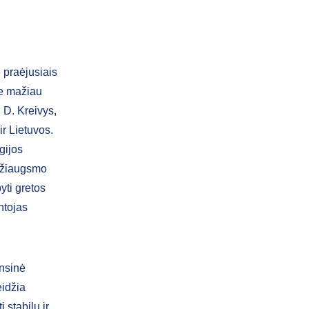
 praėjusiais
me mažiau
 D. Kreivys,
ir Lietuvos.
gijos
 džiaugsmo
yti gretos
ntojas
ansinė
eidžia
 stabilų ir