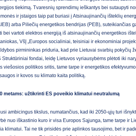
ergijos tiekimą. Tvaresnių sprendimų ieškantys bei sutaupyti no
įmonės ir įstaigos taip pat buriasi į Atsinaujinančių išteklių energ
AIEB) arba Piliečių energetikos bendrijas (PEB), suteikiančias 
i bei vartoti elektros energiją iš atsinaujinančių energetikos ište
niokas, VšĮ „Europos socialiniai, teisiniai ir ekonominiai projek
dybos pirmininkas priduria, kad prie Lietuvai svarbių pokyčių ž
 Struktūriniai fondai, leidę Lietuvos vyriausybėms plėtoti iki na
 viešosios politikos sritis, tame tarpe ir energetikos efektyvumo
augos ir kovos su klimato kaita politiką.
0 metams: užtikrinti ES poveikio klimatui neutralumą
usi ambicingus tikslus, numatančius, kad iki 2050-ųjų turi išnykt
ė nuo iškastinio kuro ir visa Europos Sąjunga, tame tarpe ir Lie
lia klimatui. Tai ne tik prisidės prie aplinkos tausojimo, bet ir padė