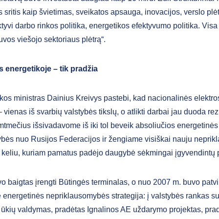
as sritis kaip švietimas, sveikatos apsauga, inovacijos, verslo plė
yvi darbo rinkos politika, energetikos efektyvumo politika. Visa t
uvos viešojo sektoriaus plėtrą“.
 energetikoje – tik pradžia
kos ministras Dainius Kreivys pastebi, kad nacionalinės elektro
 vienas iš svarbių valstybės tikslų, o atlikti darbai jau duoda rez
mtmečius išsivadavome iš iki tol beveik absoliučios energetinės
bės nuo Rusijos Federacijos ir žengiame visiškai nauju nepri
 keliu, kuriam pamatus padėjo daugybė sėkmingai įgyvendintų p
o baigtas įrengti Būtingės terminalas, o nuo 2007 m. buvo patvir
 energetinės nepriklausomybės strategija: į valstybės rankas su
s ūkių valdymas, pradėtas Ignalinos AE uždarymo projektas, prad