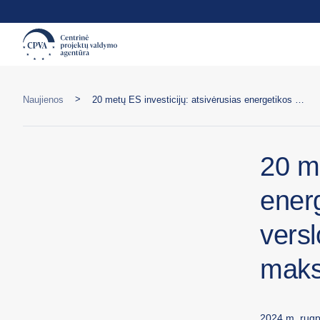
>
Naujienos
20 metų ES investicijų: atsivėrusias energetikos galimybes gyventojai ir verslo atstovai išnaudoja maksimaliai
20 me
energ
versl
maks
2024 m. rugpj