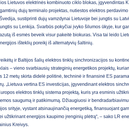
os Lietuvos elektrinės kombinuoto ciklo blokas, įgyvendintas 
 gamtinių dujų terminalo projektas, nutiestos elektros perdavimo
Švedija, sustiprinti dujų vamzdynai Lietuvoje bei jungtis su Latvi
jungtis su Lenkija. Svarbūs pokyčiai įvyko šilumos ūkyje, kur ga
zutą iš esmės beveik visur pakeitė biokuras. Visa tai leido Liet
energijos išteklių poreikį iš alternatyvių šaltinių.
eikėtų ir Baltijos šalių elektros tinklų sinchronizacijos su kontin
lais – vieno svarbiausių strateginių energetikos projektų, kuria
 12 metų skirta didelė politinė, techninė ir finansinė ES parama, 
rų. „Lietuva vertina ES investicijas, įgyvendinant elektros sinch
ropos elektros tinklų sistema projektą, kuris yra esminis užtikri
stemos saugumą ir patikimumą. Džiaugiuosi ir bendradarbiavimu
jos srityje, vystant atsinaujinančią energetiką, finansuojant ga
ei užtikrinant energijos kaupimo įrenginių plėtrą“, – sako LR en
ainius Kreivys.