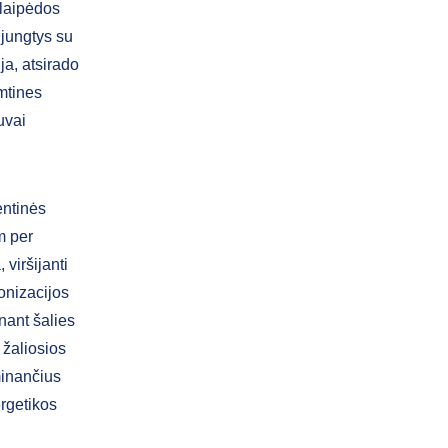
Klaipėdos
 jungtys su
ja, atsirado
mtines
uvai
entinės
m per
viršijanti
ronizacijos
nant šalies
 žaliosios
minančius
ergetikos