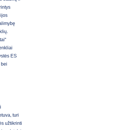
rintys
ijos
galimybę
klių.
tai“
enkliai
rystės ES
 bei
i
tuva, turi
s užtikrinti