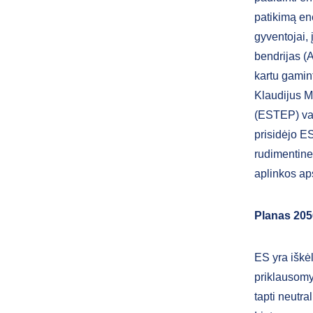
patikimą en
gyventojai, 
bendrijas (
kartu gamint
Klaudijus Ma
(ESTEP) val
prisidėjo ES
rudimentines
aplinkos aps
Planas 205
ES yra iškėl
priklausomyb
tapti neutra