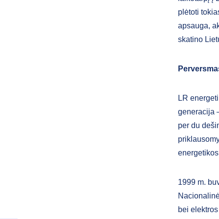
plėtoti toki
apsauga, akt
skatino Liet
Perversmas
LR energeti
generacija –
per du deši
priklausomy
energetikos
1999 m. buv
Nacionalinė
bei elektro