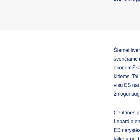
Šiemet šven
švenčiame i
ekonomiškai 
kitiems. Tai
visų ES nar
žmogui augo
Centrinės p
Lepardinien
ES narystės 
laikotarpį į