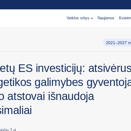
Veiklos sritys
Naujienos
Kvieti
2021–2027 m.
tų ES investicijų: atsivėru
etikos galimybes gyventojai
o atstovai išnaudoja
imaliai
ūčio 7 d.