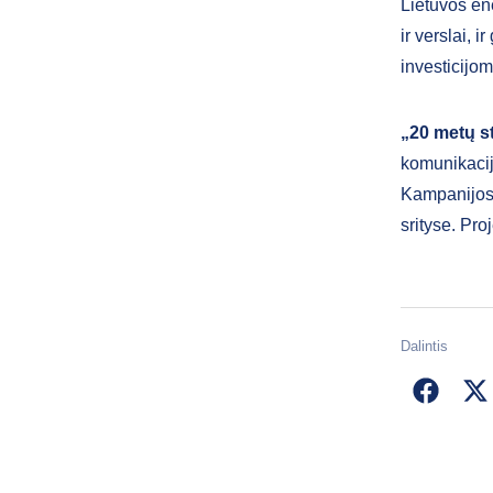
Lietuvos ene
ir verslai,
investicijom
„20 metų s
komunikacij
Kampanijos t
srityse. Pr
Dalintis