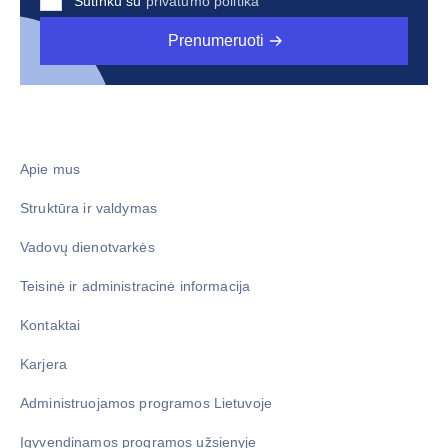
Sutinku su
privatumo politika
Prenumeruoti
Apie mus
Struktūra ir valdymas
Vadovų dienotvarkės
Teisinė ir administracinė informacija
Kontaktai
Karjera
Administruojamos programos Lietuvoje
Įgyvendinamos programos užsienyje