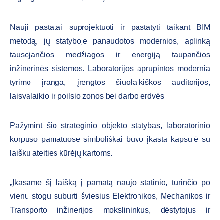
Nauji pastatai suprojektuoti ir pastatyti taikant BIM
metodą, jų statyboje panaudotos modernios, aplinką
tausojančios medžiagos ir energiją taupančios
inžinerinės sistemos. Laboratorijos aprūpintos modernia
tyrimo įranga, įrengtos šiuolaikiškos auditorijos,
laisvalaikio ir poilsio zonos bei darbo erdvės.
Pažymint šio strateginio objekto statybas, laboratorinio
korpuso pamatuose simboliškai buvo įkasta kapsulė su
laišku ateities kūrėjų kartoms.
„Įkasame šį laišką į pamatą naujo statinio, turinčio po
vienu stogu suburti šviesius Elektronikos, Mechanikos ir
Transporto inžinerijos mokslininkus, dėstytojus ir