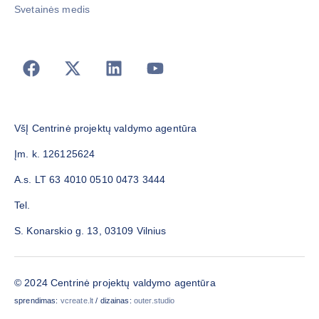
Svetainės medis
VšĮ Centrinė projektų valdymo agentūra
Įm. k. 126125624
A.s. LT 63 4010 0510 0473 3444
Tel.
S. Konarskio g. 13, 03109 Vilnius
© 2024 Centrinė projektų valdymo agentūra
sprendimas:
vcreate.lt
/ dizainas:
outer.studio