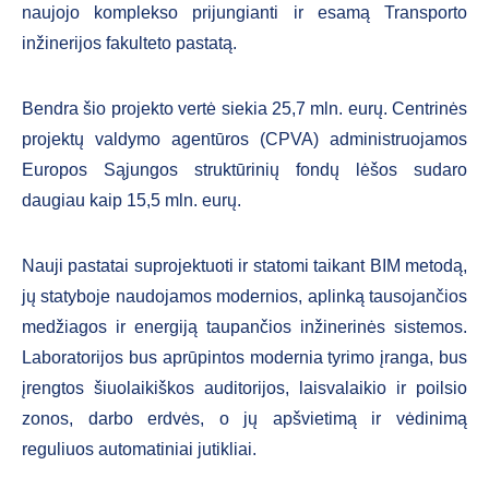
naujojo komplekso prijungianti ir esamą Transporto
inžinerijos fakulteto pastatą.
Bendra šio projekto vertė siekia 25,7 mln. eurų. Centrinės
projektų valdymo agentūros (CPVA) administruojamos
Europos Sąjungos struktūrinių fondų lėšos sudaro
daugiau kaip 15,5 mln. eurų.
Nauji pastatai suprojektuoti ir statomi taikant BIM metodą,
jų statyboje naudojamos modernios, aplinką tausojančios
medžiagos ir energiją taupančios inžinerinės sistemos.
Laboratorijos bus aprūpintos modernia tyrimo įranga, bus
įrengtos šiuolaikiškos auditorijos, laisvalaikio ir poilsio
zonos, darbo erdvės, o jų apšvietimą ir vėdinimą
reguliuos automatiniai jutikliai.