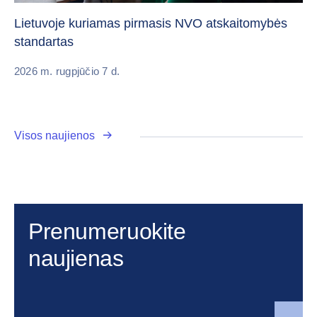
vi
Lietuvoje kuriamas pirmasis NVO atskaitomybės
standartas
20
2026 m. rugpjūčio 7 d.
Visos naujienos
Prenumeruokite
naujienas