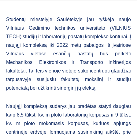
Studentų miestelyje Saulėtekyje jau ryškėja naujo
Vilniaus Gedimino technikos universiteto (VILNIUS
TECH) studijų ir laboratorijų pastatų komplekso kontūrai. Į
naująjį kompleksą iki 2022 metų pabaigos iš įvairiose
Vilniaus vietose esančių pastatų bus perkelti
Mechanikos, Elektronikos ir Transporto inžinerijos
fakultetai. Tai leis vienoje vietoje sukoncentruoti glaudžiai
tarpusavyje susijusių fakultetų mokslinį ir studijų
potencialą bei užtikrinti sinerginį jų efektą.
Naująjį kompleksą sudarys jau pradėtas statyti daugiau
kaip 8,5 tūkst. kv. m ploto laboratorijų korpusas ir 9 tūkst.
kv. m ploto mokomasis korpusas, kuriuos apjungs
centrinėje erdvėje formuojama susirinkimų aikštė, prie