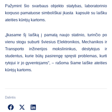
Pažymint šio svarbaus objekto statybas, laboratorinio
korpuso pamatuose simboliškai įkasta kapsulė su laišku
ateities kūrėjų kartoms.
„Įkasame šį laišką į pamatą naujo statinio, turinčio po
vienu stogu suburti šviesius Elektronikos, Mechanikos ir
Transporto inžinerijos mokslininkus, dėstytojus ir
studentus, kurie būtų pasirengę spręsti problemas, kurti
rytojui ir jo gyventojams“, – rašoma šiame laiške ateities
kūrėjų kartoms.
Dalintis