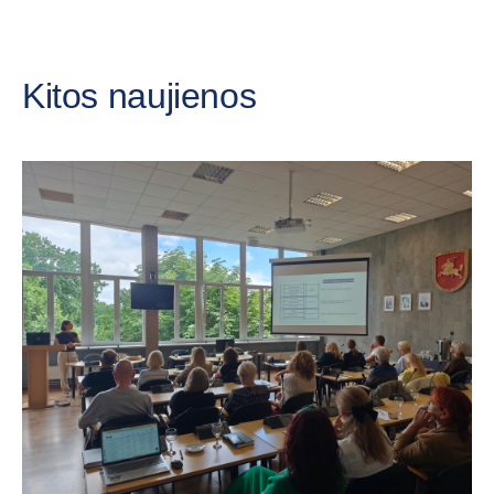
Kitos naujienos
„C