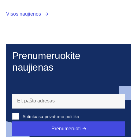
Visos naujienos
Prenumeruokite
naujienas
Sutinku su
privatumo politika
Prenumeruoti