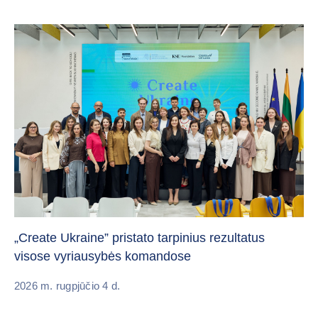
Da
„Create Ukraine” pristato tarpinius rezultatus
pa
visose vyriausybės komandose
20
2026 m. rugpjūčio 4 d.