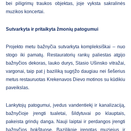
bei piligrimų traukos objektas, joje vyksta sakralinės
muzikos koncertai.
Sutvarkyta ir pritaikyta žmonių patogumui
Projekto metu bažnyčia sutvarkyta kompleksiškai – nuo
stogo iki pamatų. Restauratorių rankų paliestas atgijo
bažnyčios dekoras, lauko durys, Stasio Ušinsko vitražai,
vargonai, taip pat į baziliką sugrįžo daugiau nei šešerius
metus restauruotas Krekenavos Dievo motinos su kūdikiu
paveikslas.
Lankytojų patogumui, įvedus vandentiekį ir kanalizaciją,
bažnyčioje įrengti tualetai, šildytuvai po klauptais,
pakeista grindų danga. Nauji laiptai ir perdangos įrengti
bažnyčios bokštuose. Bazilikoje įrengtas muziejus ir