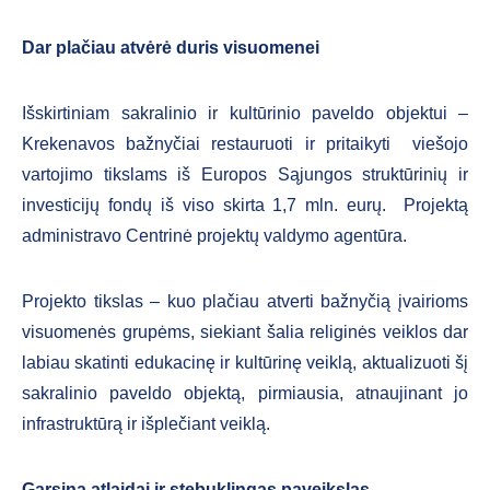
Dar plačiau atvėrė duris visuomenei
Išskirtiniam sakralinio ir kultūrinio paveldo objektui –
Krekenavos bažnyčiai restauruoti ir pritaikyti viešojo
vartojimo tikslams iš Europos Sąjungos struktūrinių ir
investicijų fondų iš viso skirta 1,7 mln. eurų. Projektą
administravo Centrinė projektų valdymo agentūra.
Projekto tikslas – kuo plačiau atverti bažnyčią įvairioms
visuomenės grupėms, siekiant šalia religinės veiklos dar
labiau skatinti edukacinę ir kultūrinę veiklą, aktualizuoti šį
sakralinio paveldo objektą, pirmiausia, atnaujinant jo
infrastruktūrą ir išplečiant veiklą.
Garsina atlaidai ir stebuklingas paveikslas