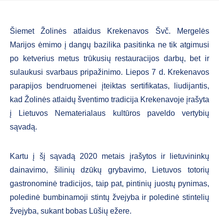
Šiemet Žolinės atlaidus Krekenavos Švč. Mergelės
Marijos ėmimo į dangų bazilika pasitinka ne tik atgimusi
po ketverius metus trūkusių restauracijos darbų, bet ir
sulaukusi svarbaus pripažinimo. Liepos 7 d. Krekenavos
parapijos bendruomenei įteiktas sertifikatas, liudijantis,
kad Žolinės atlaidų šventimo tradicija Krekenavoje įrašyta
į Lietuvos Nematerialaus kultūros paveldo vertybių
sąvadą.
Kartu į šį sąvadą 2020 metais įrašytos ir lietuvininkų
dainavimo, šilinių dzūkų grybavimo, Lietuvos totorių
gastronominė tradicijos, taip pat, pintinių juostų pynimas,
poledinė bumbinamoji stintų žvejyba ir poledinė stintelių
žvejyba, sukant bobas Lūšių ežere.