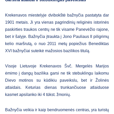
Krekenavos miestelyje dvibokštė bažnyčia pastatyta dar
1901 metais. Ji yra vienas pagrindinių religinės istorinės
paskirties traukos centrų ne tik visame Panevėžio rajone,
bet ir šalyje. Bažnyčia įtraukta į Jono Pauliaus II piligrimų
kelio maršrutą, o nuo 2011 metų popiežius Benediktas
XVI bažnyčiai suteikė mažosios bazilikos titulą.
Visoje Lietuvoje Krekenavos Švč. Mergelės Marijos
ėmimo į dangų bazilika garsi ne tik stebuklingu laikomu
Dievo motinos su kūdikiu paveikslu, bet ir Žolinės
atlaidais. Keturias dienas trunkančiuose atlaiduose
kasmet apsilanko iki 4 tūkst. žmonių.
Bažnyčia veikia ir kaip bendruomenės centras, yra turistų