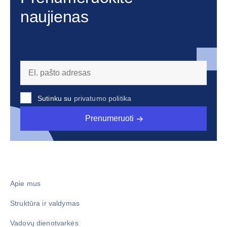
naujienas
Sutinku su
privatumo politika
Prenumeruoti
Apie mus
Struktūra ir valdymas
Vadovų dienotvarkės