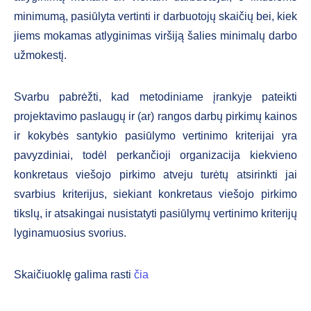
minimumą, pasiūlyta vertinti ir darbuotojų skaičių bei, kiek
jiems mokamas atlyginimas viršiją šalies minimalų darbo
užmokestį.
Svarbu pabrėžti, kad metodiniame įrankyje pateikti
projektavimo paslaugų ir (ar) rangos darbų pirkimų kainos
ir kokybės santykio pasiūlymo vertinimo kriterijai yra
pavyzdiniai, todėl perkančioji organizacija kiekvieno
konkretaus viešojo pirkimo atveju turėtų atsirinkti jai
svarbius kriterijus, siekiant konkretaus viešojo pirkimo
tikslų, ir atsakingai nusistatyti pasiūlymų vertinimo kriterijų
lyginamuosius svorius.
Skaičiuoklę galima rasti
čia