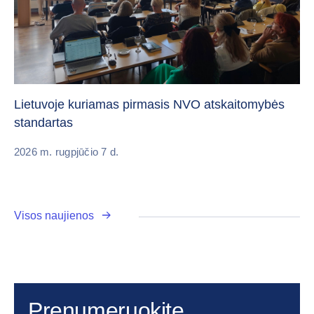
„C
vi
Lietuvoje kuriamas pirmasis NVO atskaitomybės
standartas
20
2026 m. rugpjūčio 7 d.
Visos naujienos
Prenumeruokite