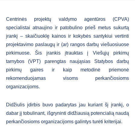
Centrinės projektų valdymo agentūros (CPVA)
specialistai atnaujino ir patobulino prieš metus sukurtą
įrankį – skaičiuoklę kainos ir kokybės santykiui vertinti
projektavimo paslaugų ir (ar) rangos darbų viešuosiuose
pirkimuose. Šis įrankis įtrauktas į Viešųjų pirkimų
tarnybos (VPT) parengtas naująsias Statybos darbų
pirkimų gaires ir kaip metodinė priemonė
rekomenduojamas visoms perkančiosioms
organizacijoms.
Didžiulis įdirbis buvo padarytas jau kuriant šį įrankį, o
dabar jį tobulinant, išgryninti didžiausią potencialią naudą
perkančiosioms organizacijoms galintys turėti kriterijai.