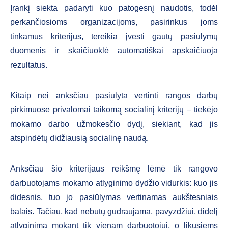
Įrankį siekta padaryti kuo patogesnį naudotis, todėl
perkančiosioms organizacijoms, pasirinkus joms
tinkamus kriterijus, tereikia įvesti gautų pasiūlymų
duomenis ir skaičiuoklė automatiškai apskaičiuoja
rezultatus.
Kitaip nei anksčiau pasiūlyta vertinti rangos darbų
pirkimuose privalomai taikomą socialinį kriterijų – tiekėjo
mokamo darbo užmokesčio dydį, siekiant, kad jis
atspindėtų didžiausią socialinę naudą.
Anksčiau šio kriterijaus reikšmę lėmė tik rangovo
darbuotojams mokamo atlyginimo dydžio vidurkis: kuo jis
didesnis, tuo jo pasiūlymas vertinamas aukštesniais
balais. Tačiau, kad nebūtų gudraujama, pavyzdžiui, didelį
atlyginimą mokant tik vienam darbuotojui, o likusiems