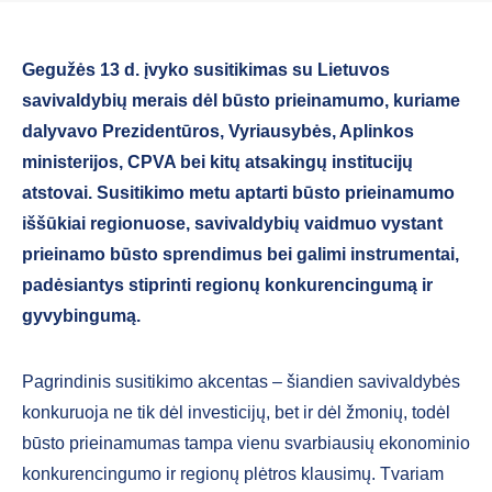
Gegužės 13 d. įvyko susitikimas su Lietuvos
savivaldybių merais dėl būsto prieinamumo, kuriame
dalyvavo Prezidentūros, Vyriausybės, Aplinkos
ministerijos, CPVA bei kitų atsakingų institucijų
atstovai. Susitikimo metu aptarti būsto prieinamumo
iššūkiai regionuose, savivaldybių vaidmuo vystant
prieinamo būsto sprendimus bei galimi instrumentai,
padėsiantys stiprinti regionų konkurencingumą ir
gyvybingumą.
Pagrindinis susitikimo akcentas – šiandien savivaldybės
konkuruoja ne tik dėl investicijų, bet ir dėl žmonių, todėl
būsto prieinamumas tampa vienu svarbiausių ekonominio
konkurencingumo ir regionų plėtros klausimų. Tvariam