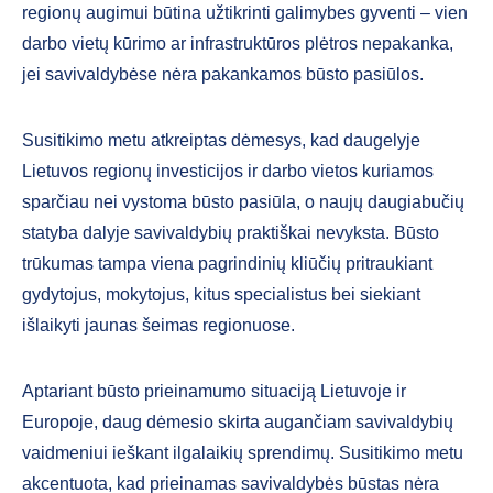
regionų augimui būtina užtikrinti galimybes gyventi – vien
darbo vietų kūrimo ar infrastruktūros plėtros nepakanka,
jei savivaldybėse nėra pakankamos būsto pasiūlos.
Susitikimo metu atkreiptas dėmesys, kad daugelyje
Lietuvos regionų investicijos ir darbo vietos kuriamos
sparčiau nei vystoma būsto pasiūla, o naujų daugiabučių
statyba dalyje savivaldybių praktiškai nevyksta. Būsto
trūkumas tampa viena pagrindinių kliūčių pritraukiant
gydytojus, mokytojus, kitus specialistus bei siekiant
išlaikyti jaunas šeimas regionuose.
Aptariant būsto prieinamumo situaciją Lietuvoje ir
Europoje, daug dėmesio skirta augančiam savivaldybių
vaidmeniui ieškant ilgalaikių sprendimų. Susitikimo metu
akcentuota, kad prieinamas savivaldybės būstas nėra