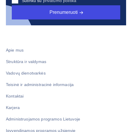
Sutinku su
privatumo politika
Prenumeruoti
Apie mus
Struktūra ir valdymas
Vadovų dienotvarkės
Teisinė ir administracinė informacija
Kontaktai
Karjera
Administruojamos programos Lietuvoje
Įgyvendinamos programos užsienyje