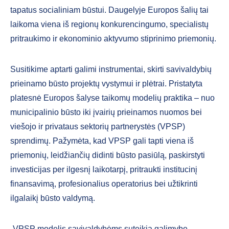
tapatus socialiniam būstui. Daugelyje Europos šalių tai
laikoma viena iš regionų konkurencingumo, specialistų
pritraukimo ir ekonominio aktyvumo stiprinimo priemonių.
Susitikime aptarti galimi instrumentai, skirti savivaldybių
prieinamo būsto projektų vystymui ir plėtrai. Pristatyta
platesnė Europos šalyse taikomų modelių praktika – nuo
municipalinio būsto iki įvairių prieinamos nuomos bei
viešojo ir privataus sektorių partnerystės (VPSP)
sprendimų. Pažymėta, kad VPSP gali tapti viena iš
priemonių, leidžiančių didinti būsto pasiūlą, paskirstyti
investicijas per ilgesnį laikotarpį, pritraukti institucinį
finansavimą, profesionalius operatorius bei užtikrinti
ilgalaikį būsto valdymą.
„VPSP modelis savivaldybėms suteikia galimybę