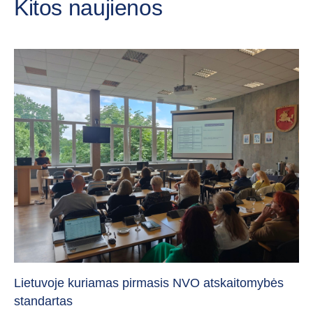
Kitos naujienos
„C
vi
Lietuvoje kuriamas pirmasis NVO atskaitomybės
standartas
20