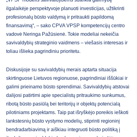
ilgalaikėje perspektyvoje planuoti investicijas, užtikrinti
profesionalų būsto valdymą ir pritraukti papildomą
finansavimą“, – sako CPVA VPSP kompetencijų centro
vadovė Neringa Pažūsienė. Tokie modeliai nekeičia
savivaldybių strateginio vaidmens – viešasis interesas ir
toliau išlieka pagrindiniu prioritetu.
Diskusijoje su savivaldybių merais aptarta situacija
skirtinguose Lietuvos regionuose, pagrindiniai iššūkiai ir
galimi prieinamo būsto sprendimai. Savivaldybių atstovai
dalijosi patirtimi apie specialistų pritraukimo sunkumus,
ribotą būsto pasiūlą bei teritorijų ir objektų potencialą
pilotiniams projektams. Taip pat išryškėjo poreikis ieškoti
lankstesnių būsto vystymo modelių, stiprinti regioninį
bendradarbiavimą ir aiškiau integruoti būsto politiką į