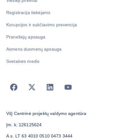
Viešieji pirkimai
Registracija tiekėjams
Korupcijos ir sukčiavimo prevencija
Pranešėjų apsauga
Asmens duomenų apsauga
Svetainės medis
VšĮ Centrinė projektų valdymo agentūra
Įm. k. 126125624
A.s. LT 63 4010 0510 0473 3444