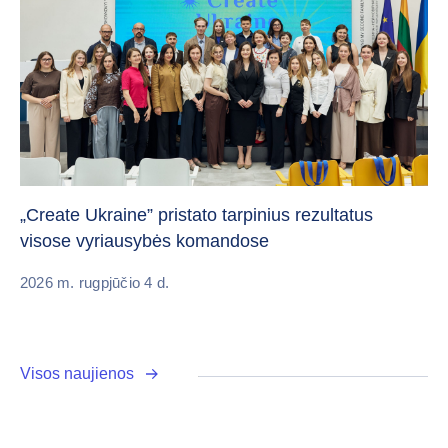
Da
„Create Ukraine” pristato tarpinius rezultatus
pa
visose vyriausybės komandose
20
2026 m. rugpjūčio 4 d.
Visos naujienos