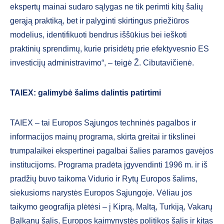
ekspertų mainai sudaro sąlygas ne tik perimti kitų šalių
gerąją praktiką, bet ir palyginti skirtingus priežiūros
modelius, identifikuoti bendrus iššūkius bei ieškoti
praktinių sprendimų, kurie prisidėtų prie efektyvesnio ES
investicijų administravimo“, – teigė Ž. Cibutavičienė.
TAIEX: galimybė šalims dalintis patirtimi
TAIEX – tai Europos Sąjungos techninės pagalbos ir
informacijos mainų programa, skirta greitai ir tikslinei
trumpalaikei ekspertinei pagalbai šalies paramos gavėjos
institucijoms. Programa pradėta įgyvendinti 1996 m. ir iš
pradžių buvo taikoma Vidurio ir Rytų Europos šalims,
siekusioms narystės Europos Sąjungoje. Vėliau jos
taikymo geografija plėtėsi – į Kiprą, Maltą, Turkiją, Vakarų
Balkanų šalis, Europos kaimynystės politikos šalis ir kitas