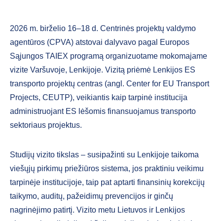
2026 m. birželio 16–18 d. Centrinės projektų valdymo
agentūros (CPVA) atstovai dalyvavo pagal Europos
Sąjungos TAIEX programą organizuotame mokomajame
vizite Varšuvoje, Lenkijoje. Vizitą priėmė Lenkijos ES
transporto projektų centras (angl. Center for EU Transport
Projects, CEUTP), veikiantis kaip tarpinė institucija
administruojant ES lėšomis finansuojamus transporto
sektoriaus projektus.
Studijų vizito tikslas – susipažinti su Lenkijoje taikoma
viešųjų pirkimų priežiūros sistema, jos praktiniu veikimu
tarpinėje institucijoje, taip pat aptarti finansinių korekcijų
taikymo, auditų, pažeidimų prevencijos ir ginčų
nagrinėjimo patirtį. Vizito metu Lietuvos ir Lenkijos