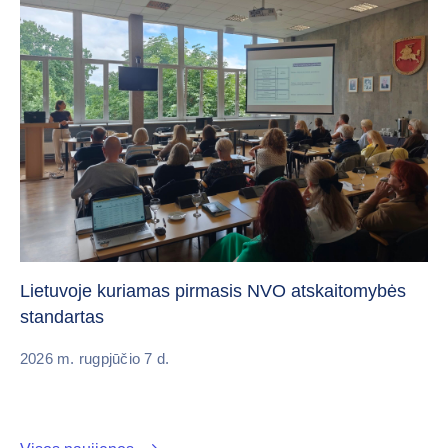
„C
vi
Lietuvoje kuriamas pirmasis NVO atskaitomybės
standartas
20
2026 m. rugpjūčio 7 d.