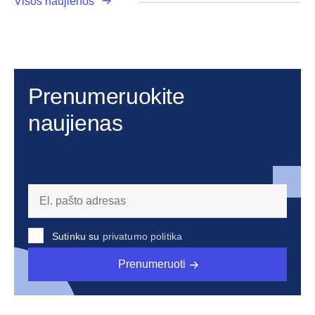
Visos naujienos
Prenumeruokite
naujienas
Sutinku su
privatumo politika
Prenumeruoti