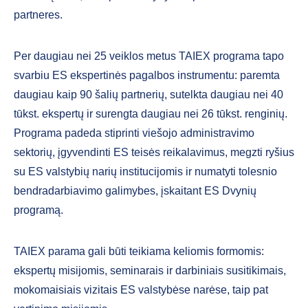
partneres.
Per daugiau nei 25 veiklos metus TAIEX programa tapo
svarbiu ES ekspertinės pagalbos instrumentu: paremta
daugiau kaip 90 šalių partnerių, sutelkta daugiau nei 40
tūkst. ekspertų ir surengta daugiau nei 26 tūkst. renginių.
Programa padeda stiprinti viešojo administravimo
sektorių, įgyvendinti ES teisės reikalavimus, megzti ryšius
su ES valstybių narių institucijomis ir numatyti tolesnio
bendradarbiavimo galimybes, įskaitant ES Dvynių
programą.
TAIEX parama gali būti teikiama keliomis formomis:
ekspertų misijomis, seminarais ir darbiniais susitikimais,
mokomaisiais vizitais ES valstybėse narėse, taip pat