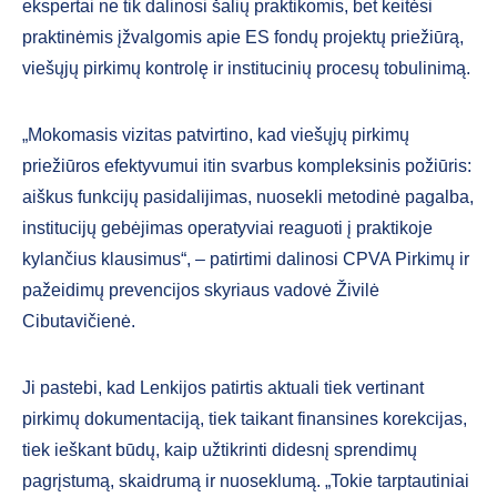
ekspertai ne tik dalinosi šalių praktikomis, bet keitėsi
praktinėmis įžvalgomis apie ES fondų projektų priežiūrą,
viešųjų pirkimų kontrolę ir institucinių procesų tobulinimą.
„Mokomasis vizitas patvirtino, kad viešųjų pirkimų
priežiūros efektyvumui itin svarbus kompleksinis požiūris:
aiškus funkcijų pasidalijimas, nuosekli metodinė pagalba,
institucijų gebėjimas operatyviai reaguoti į praktikoje
kylančius klausimus“, – patirtimi dalinosi CPVA Pirkimų ir
pažeidimų prevencijos skyriaus vadovė Živilė
Cibutavičienė.
Ji pastebi, kad Lenkijos patirtis aktuali tiek vertinant
pirkimų dokumentaciją, tiek taikant finansines korekcijas,
tiek ieškant būdų, kaip užtikrinti didesnį sprendimų
pagrįstumą, skaidrumą ir nuoseklumą. „Tokie tarptautiniai