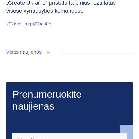
Da
„Create Ukraine” pristato tarpinius rezultatus
pa
visose vyriausybės komandose
20
2026 m. rugpjūčio 4 d.
Visos naujienos
Prenumeruokite
naujienas