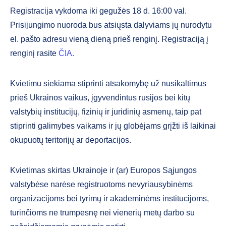
Registracija vykdoma iki gegužės 18 d. 16:00 val.
Prisijungimo nuoroda bus atsiųsta dalyviams jų nurodytu
el. pašto adresu vieną dieną prieš renginį. Registraciją į
renginį rasite
ČIA.
Kvietimu siekiama stiprinti atsakomybę už nusikaltimus
prieš Ukrainos vaikus, įgyvendintus rusijos bei kitų
valstybių institucijų, fizinių ir juridinių asmenų, taip pat
stiprinti galimybes vaikams ir jų globėjams grįžti iš laikinai
okupuotų teritorijų ar deportacijos.
Kvietimas skirtas Ukrainoje ir (ar) Europos Sąjungos
valstybėse narėse registruotoms nevyriausybinėms
organizacijoms bei tyrimų ir akademinėms institucijoms,
turinčioms ne trumpesnę nei vienerių metų darbo su