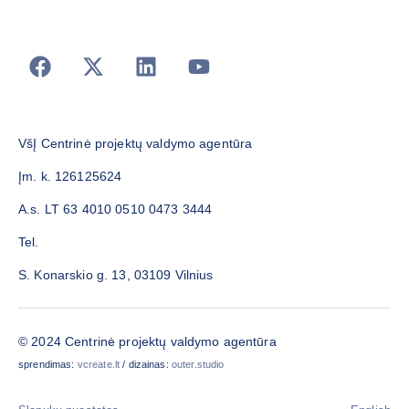
VšĮ Centrinė projektų valdymo agentūra
Įm. k. 126125624
A.s. LT 63 4010 0510 0473 3444
Tel.
S. Konarskio g. 13, 03109 Vilnius
© 2024 Centrinė projektų valdymo agentūra
sprendimas:
vcreate.lt
/ dizainas:
outer.studio