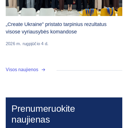
Da
„Create Ukraine” pristato tarpinius rezultatus
pa
visose vyriausybės komandose
20
2026 m. rugpjūčio 4 d.
Visos naujienos
Prenumeruokite
naujienas