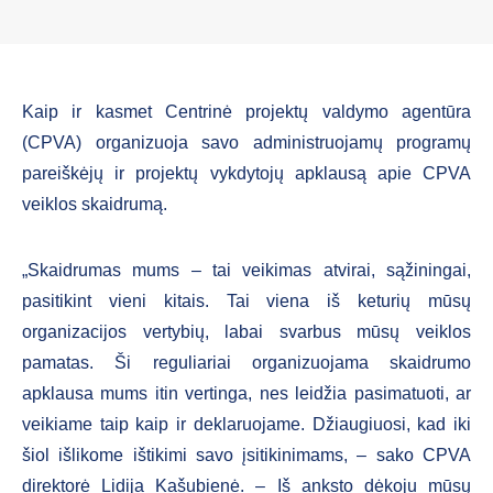
Kaip ir kasmet Centrinė projektų valdymo agentūra
(CPVA) organizuoja savo administruojamų programų
pareiškėjų ir projektų vykdytojų apklausą apie CPVA
veiklos skaidrumą.
„Skaidrumas mums – tai veikimas atvirai, sąžiningai,
pasitikint vieni kitais. Tai viena iš keturių mūsų
organizacijos vertybių, labai svarbus mūsų veiklos
pamatas. Ši reguliariai organizuojama skaidrumo
apklausa mums itin vertinga, nes leidžia pasimatuoti, ar
veikiame taip kaip ir deklaruojame. Džiaugiuosi, kad iki
šiol išlikome ištikimi savo įsitikinimams, – sako CPVA
direktorė Lidija Kašubienė. – Iš anksto dėkoju mūsų