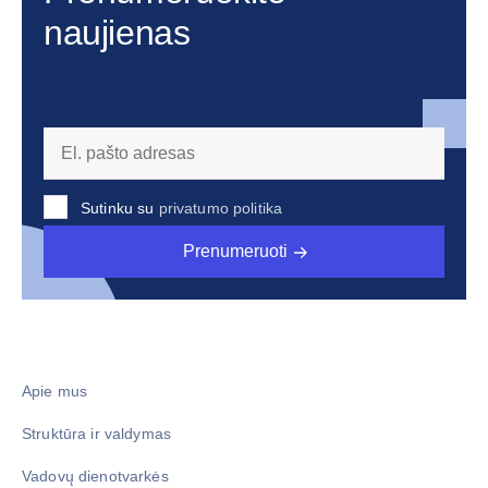
naujienas
Sutinku su
privatumo politika
Prenumeruoti
Apie mus
Struktūra ir valdymas
Vadovų dienotvarkės