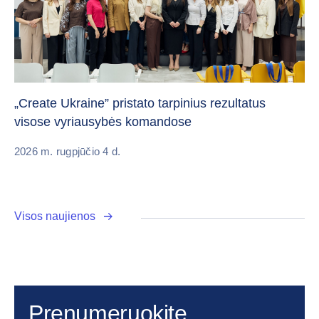
Da
„Create Ukraine” pristato tarpinius rezultatus
pa
visose vyriausybės komandose
20
2026 m. rugpjūčio 4 d.
Visos naujienos
Prenumeruokite