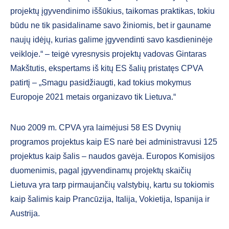
projektų įgyvendinimo iššūkius, taikomas praktikas, tokiu
būdu ne tik pasidaliname savo žiniomis, bet ir gauname
naujų idėjų, kurias galime įgyvendinti savo kasdieninėje
veikloje.“ – teigė vyresnysis projektų vadovas Gintaras
Makštutis, ekspertams iš kitų ES šalių pristatęs CPVA
patirtį – „Smagu pasidžiaugti, kad tokius mokymus
Europoje 2021 metais organizavo tik Lietuva.“
Nuo 2009 m. CPVA yra laimėjusi 58 ES Dvynių
programos projektus kaip ES narė bei administravusi 125
projektus kaip šalis – naudos gavėja. Europos Komisijos
duomenimis, pagal įgyvendinamų projektų skaičių
Lietuva yra tarp pirmaujančių valstybių, kartu su tokiomis
kaip šalimis kaip Prancūzija, Italija, Vokietija, Ispanija ir
Austrija.