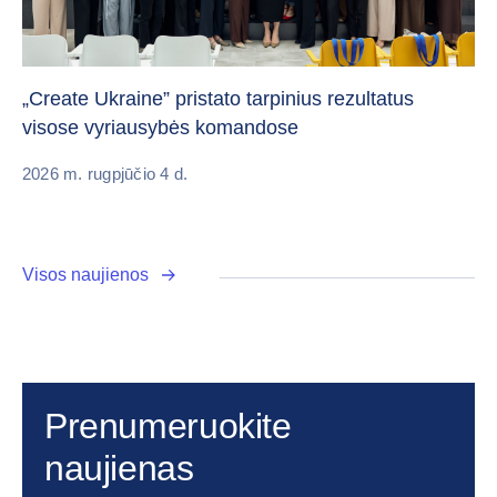
Da
„Create Ukraine” pristato tarpinius rezultatus
pa
visose vyriausybės komandose
20
2026 m. rugpjūčio 4 d.
Visos naujienos
Prenumeruokite
naujienas