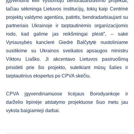
įgyvendinti keli vystomojo bendradarbiavimo projektai,
tačiau sėkminga Lietuvos institucijų, tokių kaip Centrinė
projektų valdymo agentūra, patirtis, bendradarbiaujant su
partneriais Ukrainoje ir tarptautinėmis organizacijomis
rodo, kad galime jas reikšmingai plėsti”, – sakė
Vyriausybės kanclerė Giedrė Balčytytė nuotoliniame
susitikime su Ukrainos sveikatos apsaugos ministru
Viktoru Liaško. Ji akcentavo Lietuvos pasiruošimą
prisidėti prie šio projekto, sutelkiant mūsų šalies ir
tarptautinius ekspertus po CPVA skėčiu.
CPVA įgyvendinamuose licėjaus Borodyankoje ir
darželio Irpinėje atstatymo projektuose šiuo metu jau
vyksta baigiamieji darbai.