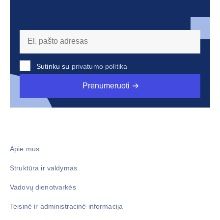
Sutinku su
privatumo politika
Prenumeruoti
Apie mus
Struktūra ir valdymas
Vadovų dienotvarkės
Teisinė ir administracinė informacija