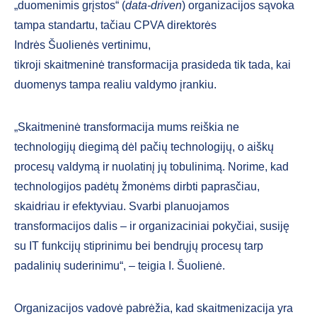
„duomenimis grįstos“ (
data-driven
) organizacijos sąvoka
tampa standartu, tačiau CPVA direktorės
Indrės Šuolienės vertinimu,
tikroji skaitmeninė transformacija prasideda tik tada, kai
duomenys tampa realiu valdymo įrankiu.
„Skaitmeninė transformacija mums reiškia ne
technologijų diegimą dėl pačių technologijų, o aiškų
procesų valdymą ir nuolatinį jų tobulinimą. Norime, kad
technologijos padėtų žmonėms dirbti paprasčiau,
skaidriau ir efektyviau.
Svarbi planuojamos
transformacijos dalis – ir organizaciniai pokyčiai, susiję
su IT funkcijų stiprinimu bei bendrųjų procesų tarp
padalinių suderinimu“, – teigia I. Šuolienė.
Organizacijos vadovė pabrėžia, kad skaitmenizacija yra