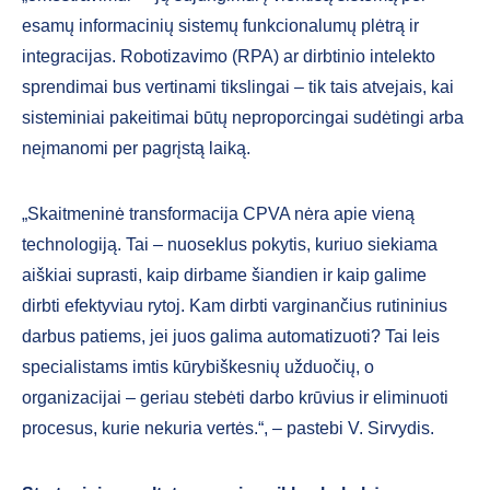
esamų informacinių sistemų funkcionalumų plėtrą ir
integracijas. Robotizavimo (RPA) ar dirbtinio intelekto
sprendimai bus vertinami tikslingai – tik tais atvejais, kai
sisteminiai pakeitimai būtų neproporcingai sudėtingi arba
neįmanomi per pagrįstą laiką.
„Skaitmeninė transformacija CPVA nėra apie vieną
technologiją. Tai – nuoseklus pokytis, kuriuo siekiama
aiškiai suprasti, kaip dirbame šiandien ir kaip galime
dirbti efektyviau rytoj. Kam dirbti varginančius rutininius
darbus patiems, jei juos galima automatizuoti? Tai leis
specialistams imtis kūrybiškesnių užduočių, o
organizacijai – geriau stebėti darbo krūvius ir eliminuoti
procesus, kurie nekuria vertės.“, – pastebi V. Sirvydis.