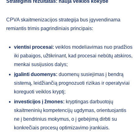
Strateginis rezultatas: nauja veiklos kokybė
CPVA skaitmenizacijos strategija bus įgyvendinama
remiantis trimis pagrindiniais principais:
vientisi procesai:
veiklos modeliavimas nuo pradžios
iki pabaigos, užtikrinant, kad procesai nebūtų atskiros,
menkai susijusios dalys;
įgalinti duomenys:
duomenų susiejimas į bendrą
sistemą, leidžiančią prognozuoti rizikas ir operatyviai
koreguoti veiklos kryptį;
investicijos į žmones:
kryptingas darbuotojų
skaitmeninių kompetencijų ugdymas, orientuojantis
ne į bendrinius mokymus, o į gebėjimą dirbti su
konkrečiais procesų optimizavimo įrankiais.