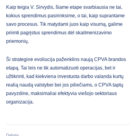
Kaip teigia V. Sirvydis, šiame etape svarbiausia ne tai,
kokius sprendimus pasirinksime, o tai, kaip suprantame
savo procesus. Tik matydami juos kaip visumą, galime
priimti pagrįstus sprendimus dėl skaitmenizavimo
priemonių.
Ši strateginė evoliucija paženklins naują CPVA brandos
etapą. Tai leis ne tik automatizuoti operacijas, bet ir
užtikrinti, kad kiekviena investuota darbo valanda kurtų
realią naudą valstybei bei jos piliečiams, o CPVA taptų
pavyzdine, maksimaliai efektyvia viešojo sektoriaus
organizacija.
Dalintis