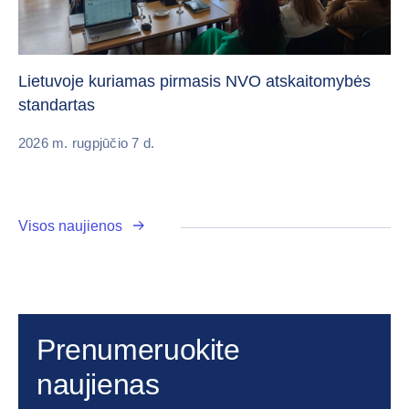
„C
vi
Lietuvoje kuriamas pirmasis NVO atskaitomybės
standartas
20
2026 m. rugpjūčio 7 d.
Visos naujienos
Prenumeruokite
naujienas