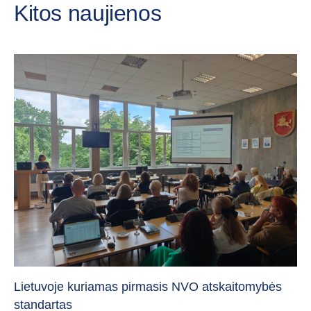
Kitos naujienos
„C
vi
Lietuvoje kuriamas pirmasis NVO atskaitomybės
standartas
20