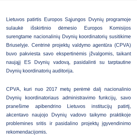
Lietuvos patirtis Europos Sąjungos Dvynių programoje
sulaukė išskirtinio dėmesio Europos Komisijos
surengtame nacionalinių Dvynių koordinatorių susitikime
Briuselyje. Centrinė projektų valdymo agentūra (CPVA)
buvo pakviesta savo ekspertinėmis įžvalgomis, taikant
naująjį ES Dvynių vadovą, pasidalinti su tarptautine
Dvynių koordinatorių auditorija.
CPVA, kuri nuo 2017 metų perėmė dalį nacionalinio
Dvynių koordinatoriaus administravimo funkcijų, savo
pranešime apibendrino Lietuvos institucijų patirtį,
akcentavo naujojo Dvynių vadovo taikymo praktikoje
problemines sritis ir pasidalino projektų įgyvendinimo
rekomendacijomis.