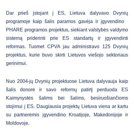
Dar prieš įstojant į ES, Lietuva dalyvavo Dvynių
programoje kaip šalis paramos gavėja ir įgyvendino
PHARE programos projektus, siekiant valstybės valdymo
sistemą priderinti prie ES standartų ir įgyvendinti
reformas. Tuomet CPVA jau administravo 125 Dvynių
projektus, kurie buvo skirti Lietuvos viešojo sektoriaus
gerinimui.
Nuo 2004-jų Dvynių projektuose Lietuva dalyvauja kaip
šalis donorė ir savo reformų patirtį perduoda ES
Kaimynystės šalims bei šalims, besiruošiančioms
stojimui į ES. Daugiausia projektų Lietuva viena ar kartu
su partnerėmis įgyvendino Kroatijoje, Makedonijoje ir
Moldovoje.