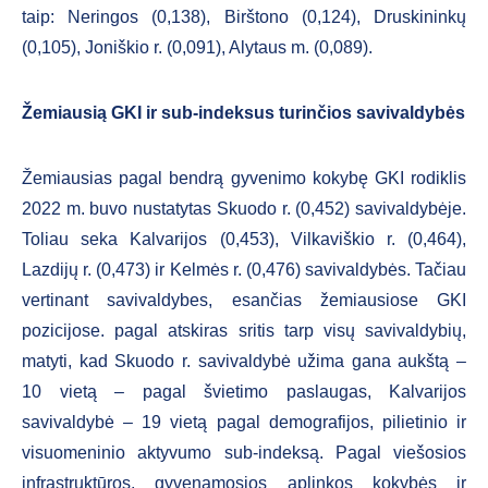
taip: Neringos (0,138), Birštono (0,124), Druskininkų
(0,105), Joniškio r. (0,091), Alytaus m. (0,089).
Žemiausią GKI ir sub-indeksus turinčios savivaldybės
Žemiausias pagal bendrą gyvenimo kokybę GKI rodiklis
2022 m. buvo nustatytas Skuodo r. (0,452) savivaldybėje.
Toliau seka Kalvarijos (0,453), Vilkaviškio r. (0,464),
Lazdijų r. (0,473) ir Kelmės r. (0,476) savivaldybės. Tačiau
vertinant savivaldybes, esančias žemiausiose GKI
pozicijose. pagal atskiras sritis tarp visų savivaldybių,
matyti, kad Skuodo r. savivaldybė užima gana aukštą –
10 vietą – pagal švietimo paslaugas, Kalvarijos
savivaldybė – 19 vietą pagal demografijos, pilietinio ir
visuomeninio aktyvumo sub-indeksą. Pagal viešosios
infrastruktūros, gyvenamosios aplinkos kokybės ir