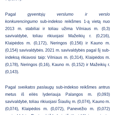
Pagal
gyventojų verslumo ir verslo
konkurencingumo
sub-indekso reikšmes 1-ą vietą nuo
2013 m. stabiliai ir toliau užima Vilniaus m. (0,3)
savivaldybė, toliau rikiuojasi Mažeikių r. (0,216),
Klaipėdos m. (0,172), Neringos (0,156) ir Kauno m.
(0,154) savivaldybės. 2021 m. savivaldybės pagal šį sub-
indeksą rikiavosi taip: Vilniaus m. (0,314), Klaipėdos m.
(0,178), Neringos (0,16), Kauno m. (0,152) ir Mažeikių r.
(0,143).
Pagal
sveikatos paslaugų
sub-indekso reikšmes antrus
metus iš eilės lyderiauja Palangos m. (0,093)
savivaldybė, toliau rikiuojasi Šiaulių m. (0,074), Kauno m.
(0,074), Klaipėdos m. (0,072), Panevėžio m. (0,072)