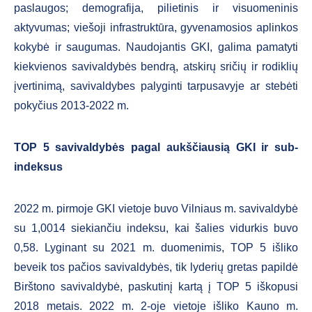
paslaugos; demografija, pilietinis ir visuomeninis
aktyvumas; viešoji infrastruktūra, gyvenamosios aplinkos
kokybė ir saugumas. Naudojantis GKI, galima pamatyti
kiekvienos savivaldybės bendrą, atskirų sričių ir rodiklių
įvertinimą, savivaldybes palyginti tarpusavyje ar stebėti
pokyčius 2013-2022 m.
TOP 5 savivaldybės pagal aukščiausią GKI ir sub-
indeksus
2022 m. pirmoje GKI vietoje buvo Vilniaus m. savivaldybė
su 1,0014 siekiančiu indeksu, kai šalies vidurkis buvo
0,58. Lyginant su 2021 m. duomenimis, TOP 5 išliko
beveik tos pačios savivaldybės, tik lyderių gretas papildė
Birštono savivaldybė, paskutinį kartą į TOP 5 iškopusi
2018 metais. 2022 m. 2-oje vietoje išliko Kauno m.