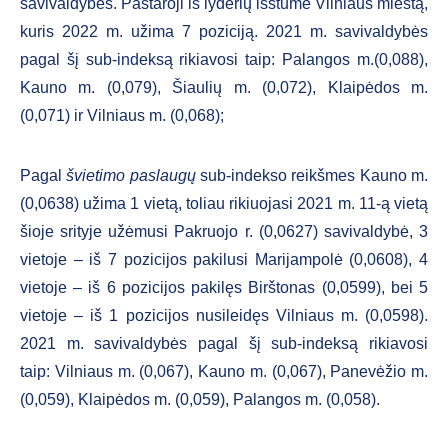
savivaldybės. Pastaroji iš lyderių išstūmė Vilniaus miestą,
kuris 2022 m. užima 7 poziciją. 2021 m. savivaldybės
pagal šį sub-indeksą rikiavosi taip: Palangos m.(0,088),
Kauno m. (0,079), Šiaulių m. (0,072), Klaipėdos m.
(0,071) ir Vilniaus m. (0,068);
Pagal
švietimo paslaugų
sub-indekso reikšmes Kauno m.
(0,0638) užima 1 vietą, toliau rikiuojasi 2021 m. 11-ą vietą
šioje srityje užėmusi Pakruojo r. (0,0627) savivaldybė, 3
vietoje – iš 7 pozicijos pakilusi Marijampolė (0,0608), 4
vietoje – iš 6 pozicijos pakilęs Birštonas (0,0599), bei 5
vietoje – iš 1 pozicijos nusileidęs Vilniaus m. (0,0598).
2021 m. savivaldybės pagal šį sub-indeksą rikiavosi
taip: Vilniaus m. (0,067), Kauno m. (0,067), Panevėžio m.
(0,059), Klaipėdos m. (0,059), Palangos m. (0,058).