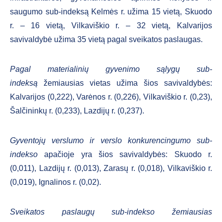
saugumo sub-indeksą Kelmės r. užima 15 vietą, Skuodo
r. – 16 vietą, Vilkaviškio r. – 32 vietą, Kalvarijos
savivaldybė užima 35 vietą pagal sveikatos paslaugas.
Pagal materialinių gyvenimo sąlygų
sub-
indeksą
žemiausias vietas užima šios savivaldybės:
Kalvarijos (0,222), Varėnos r. (0,226), Vilkaviškio r. (0,23),
Šalčininkų r. (0,233), Lazdijų r. (0,237).
Gyventojų verslumo ir verslo konkurencingumo sub-
indekso
apačioje yra šios savivaldybės: Skuodo r.
(0,011), Lazdijų r. (0,013), Zarasų r. (0,018), Vilkaviškio r.
(0,019), Ignalinos r. (0,02).
Sveikatos paslaugų sub-indekso žemiausias