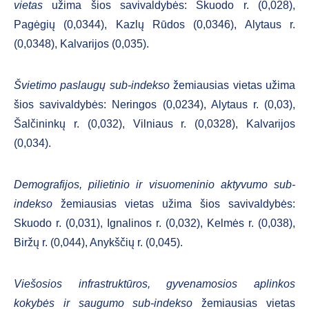
vietas
užima šios savivaldybės: Skuodo r. (0,028),
Pagėgių (0,0344), Kazlų Rūdos (0,0346), Alytaus r.
(0,0348), Kalvarijos (0,035).
Švietimo paslaugų sub-indekso
žemiausias vietas užima
šios savivaldybės: Neringos (0,0234), Alytaus r. (0,03),
Šalčininkų r. (0,032), Vilniaus r. (0,0328), Kalvarijos
(0,034).
Demografijos, pilietinio ir visuomeninio aktyvumo sub-
indekso
žemiausias vietas užima šios savivaldybės:
Skuodo r. (0,031), Ignalinos r. (0,032), Kelmės r. (0,038),
Biržų r. (0,044), Anykščių r. (0,045).
Viešosios infrastruktūros, gyvenamosios aplinkos
kokybės ir saugumo sub-indekso
žemiausias vietas