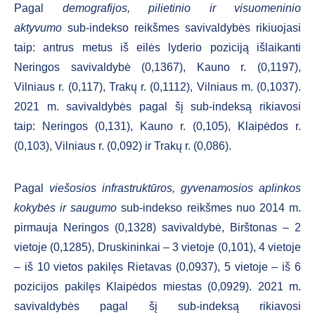
Pagal
demografijos, pilietinio ir visuomeninio
aktyvumo
sub-indekso reikšmes savivaldybės rikiuojasi
taip: antrus metus iš eilės lyderio poziciją išlaikanti
Neringos savivaldybė (0,1367), Kauno r. (0,1197),
Vilniaus r. (0,117), Trakų r. (0,1112), Vilniaus m. (0,1037).
2021 m. savivaldybės pagal šį sub-indeksą rikiavosi
taip: Neringos (0,131), Kauno r. (0,105), Klaipėdos r.
(0,103), Vilniaus r. (0,092) ir Trakų r. (0,086).
Pagal
viešosios infrastruktūros, gyvenamosios aplinkos
kokybės ir saugumo
sub-indekso reikšmes nuo 2014 m.
pirmauja Neringos (0,1328) savivaldybė, Birštonas – 2
vietoje (0,1285), Druskininkai – 3 vietoje (0,101), 4 vietoje
– iš 10 vietos pakilęs Rietavas (0,0937), 5 vietoje – iš 6
pozicijos pakilęs Klaipėdos miestas (0,0929). 2021 m.
savivaldybės pagal šį sub-indeksą rikiavosi