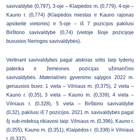
savivaldybė (0,797), 3-oje – Klaipėdos m. (0,779), 4-oje –
Kauno r. (0,774) (Klaipėdos miestas ir Kauno rajonas
apsikeitė vietomis) ir 5-oje – iš 7 pozicijos pakilusi
Birštono savivaldybė (0,74) (vietoje šioje pozicijoje
buvusios Neringos savivaldybės).
Vertinant savivaldybes pagal atskiras sritis tarp lyderių
patenka ir žemesnes pozicijas užimančios
savivaldybės.
Materialinės gyvenimo sąlygos
2022 m.
geriausios buvo: 1 vieta – Vilniaus m. (0,375), 2 vieta –
Kauno r. (0,35), 3 vieta – Kauno m. (0,339), 4 vieta –
Vilniaus r. (0,328), 5 vieta – Birštono savivaldybė
(0,32), pakilusi iš 7 pozicijos. 2021 m. savivaldybės pagal
šį sub-indeksą rikiavosi taip: Vilniaus m. (0,396), Kauno r.
(0,355), Kauno m. (0,351), Klaipėdos r. (0,338) ir Vilniaus
r. (0,337).