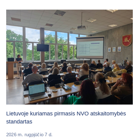
„C
vi
Lietuvoje kuriamas pirmasis NVO atskaitomybės
standartas
20
2026 m. rugpjūčio 7 d.