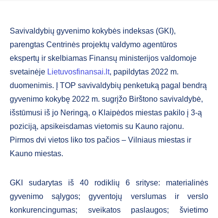
Savivaldybių gyvenimo kokybės indeksas (GKI),
parengtas Centrinės projektų valdymo agentūros
ekspertų ir skelbiamas Finansų ministerijos valdomoje
svetainėje
Lietuvosfinansai.lt
, papildytas 2022 m.
duomenimis. Į TOP savivaldybių penketuką pagal bendrą
gyvenimo kokybę 2022 m. sugrįžo Birštono savivaldybė,
išstūmusi iš jo Neringą, o Klaipėdos miestas pakilo į 3-ą
poziciją, apsikeisdamas vietomis su Kauno rajonu.
Pirmos dvi vietos liko tos pačios – Vilniaus miestas ir
Kauno miestas.
GKI sudarytas iš 40 rodiklių 6 srityse: materialinės
gyvenimo sąlygos; gyventojų verslumas ir verslo
konkurencingumas; sveikatos paslaugos; švietimo