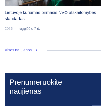
„C
vi
Lietuvoje kuriamas pirmasis NVO atskaitomybės
standartas
20
2026 m. rugpjūčio 7 d.
Visos naujienos
Prenumeruokite
naujienas