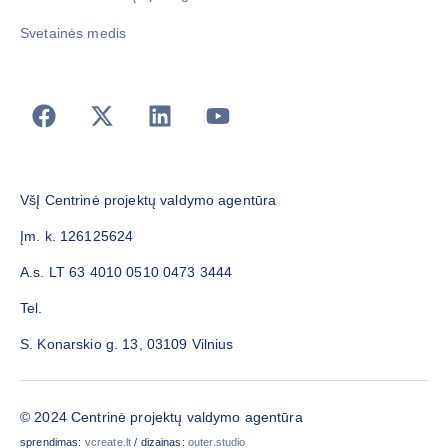
Svetainės medis
VšĮ Centrinė projektų valdymo agentūra
Įm. k. 126125624
A.s. LT 63 4010 0510 0473 3444
Tel.
S. Konarskio g. 13, 03109 Vilnius
© 2024 Centrinė projektų valdymo agentūra
sprendimas:
vcreate.lt
/ dizainas:
outer.studio