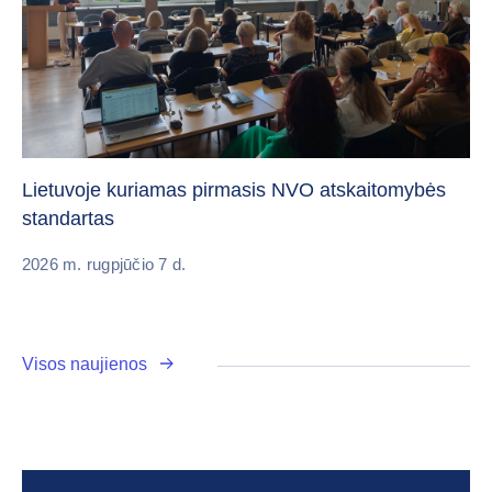
„C
vi
Lietuvoje kuriamas pirmasis NVO atskaitomybės
standartas
20
2026 m. rugpjūčio 7 d.
Visos naujienos