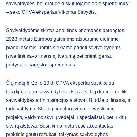
savivaldybės, bei drauge diskutuojame apie sprendimus“,
– sako CPVA ekspertas Viktoras Sirvydis.
Savivaldybėms skirtos analitinės priemonės parengtos
2023 metais Europos gaivinimo atsparumo didinimo
plano lėšomis. Jomis siekiama padėti savivaldybėms
įsivertinti savo finansinį tvarumą bei priimti geriau
įrodymais pagrįstus sprendimus.
Šių metų birželio 19 d. CPVA ekspertai susitiko su
Lazdijų rajono savivaldybės atstovais, tarp kurių – ne tik
savivaldybės administracijos atstovai, Biudžeto, finansų ir
turto valdymo, Strateginio planavimo ir investicinių
projektų valdymo skyrių vedėjai ir specialistai, bet ir kitų
skyrių atstovai. Susitikimo metu ypač akcentuotas
praktinis gautų rezultatų taikymas savivaldybės