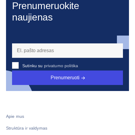
Prenumeruokite
naujienas
Sutinku su
privatumo politika
Prenumeruoti
Apie mus
Struktūra ir valdymas