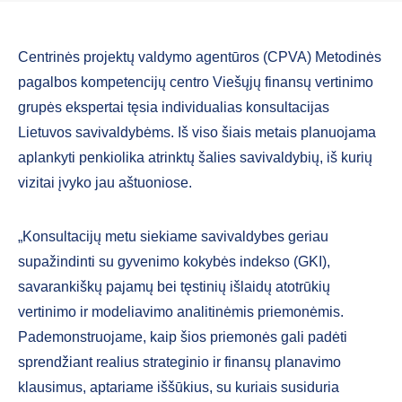
Centrinės projektų valdymo agentūros (CPVA) Metodinės
pagalbos kompetencijų centro Viešųjų finansų vertinimo
grupės ekspertai tęsia individualias konsultacijas
Lietuvos savivaldybėms. Iš viso šiais metais planuojama
aplankyti penkiolika atrinktų šalies savivaldybių, iš kurių
vizitai įvyko jau aštuoniose.
„Konsultacijų metu siekiame savivaldybes geriau
supažindinti su gyvenimo kokybės indekso (GKI),
savarankiškų pajamų bei tęstinių išlaidų atotrūkių
vertinimo ir modeliavimo analitinėmis priemonėmis.
Pademonstruojame, kaip šios priemonės gali padėti
sprendžiant realius strateginio ir finansų planavimo
klausimus, aptariame iššūkius, su kuriais susiduria