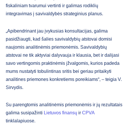
fiskaliniam tvarumui vertinti ir galimas rodiklių
integravimas į savivaldybės strateginius planus.
„Apibendrinant jau įvykusias konsultacijas, galima
pasidžiaugti, kad šalies savivaldybių atstovai domisi
naujomis analitinėmis priemonėmis. Savivaldybių
atstovai ne tik aktyviai dalyvauja ir klausia, bet ir dalijasi
savo vertingomis praktinėmis įžvalgomis, kurios padeda
mums nustatyti tobulintinas sritis bei geriau pritaikyti
analitines priemones konkretiems poreikiams“, – teigia V.
Sirvydis.
Su parengtomis analitinėmis priemonėmis ir jų rezultatais
galima susipažinti
Lietuvos finansų
ir
CPVA
tinklalapiuose.