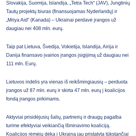
Slovakija, Suomija, Islandija, „Tetra Tech“ (JAV), Jungtinių
Tautų projektų biuras (finansuojamas Nyderlandų) ir
„Mriya Aid“ (Kanada) – Ukrainai perdavė įrangos už
daugiau nei 408 mln. eurų.
Taip pat Lietuva, Švedija, Vokietija, Islandija, Airija ir
Danija finansavo įvairios įrangos įsigijimą už daugiau nei
111 mln. Eurų.
Lietuvos indėlis yra vienas iš reikšmingiausių – perduota
įrangos už 87 mln. eurų ir skirta 47 mln. eurų į koalicijos
fondą įrangos pirkimams.
Aktyviai prisidėjusių šalių, partnerių ir draugų pagalba
turime efektyviai veikiančią Išminavimo koaliciją.
Koalicijos rėmėjų dėka į Ukrainą jau pristatyta tūkstančiai