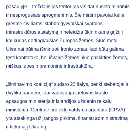
pasaulyje – trečdalis jos teritorijos vis dar nusėta minomis
ir nesprogusiais sprogmenimis. Šie mirtini pavojai kelia
grėsmę civiliams, stabdo gyvybiškai svarbios
infrastruktūros atstatymą ir neleidžia ūkininkams grįžti į
kai kurias derlingiausias Europos žemes. Šiuo metu
Ukrainai būtina išminuoti fronto zonas, kad būtų galima
tęsti kontrataką, bei išvalyti žemės ūkio paskirties žemes,
miškus, upes ir pramoninę infrastruktūrą.
„Išminavimo koaliciją“ sudaro 23 šalys, penki stebėtojai ir
dvylika partnerių. Jai vadovauja Lietuvos krašto
apsaugos ministerija ir Islandijos užsienio reikalų
ministerija. Centrinė projektų valdymo agentūra (CPVA)
yra atsakinga už įrangos pirkimą, finansų administravimą
ir tiekimą į Ukrainą.