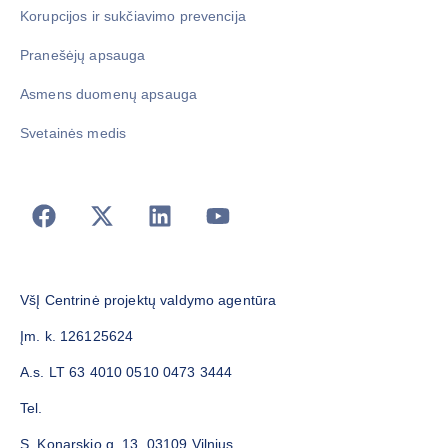
Korupcijos ir sukčiavimo prevencija
Pranešėjų apsauga
Asmens duomenų apsauga
Svetainės medis
VšĮ Centrinė projektų valdymo agentūra
Įm. k. 126125624
A.s. LT 63 4010 0510 0473 3444
Tel.
S. Konarskio g. 13, 03109 Vilnius