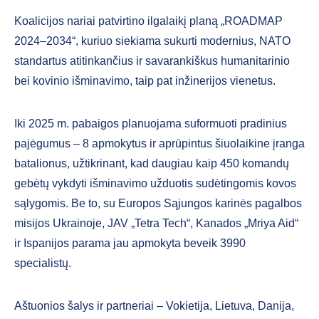
Koalicijos nariai patvirtino ilgalaikį planą „ROADMAP
2024–2034“, kuriuo siekiama sukurti modernius, NATO
standartus atitinkančius ir savarankiškus humanitarinio
bei kovinio išminavimo, taip pat inžinerijos vienetus.
Iki 2025 m. pabaigos planuojama suformuoti pradinius
pajėgumus – 8 apmokytus ir aprūpintus šiuolaikine įranga
batalionus, užtikrinant, kad daugiau kaip 450 komandų
gebėtų vykdyti išminavimo užduotis sudėtingomis kovos
sąlygomis. Be to, su Europos Sąjungos karinės pagalbos
misijos Ukrainoje, JAV „Tetra Tech“, Kanados „Mriya Aid“
ir Ispanijos parama jau apmokyta beveik 3990
specialistų.
Aštuonios šalys ir partneriai – Vokietija, Lietuva, Danija,