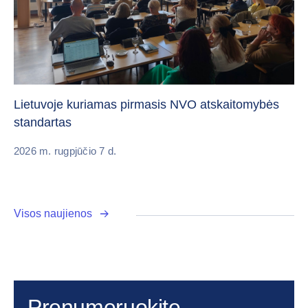
„C
vi
Lietuvoje kuriamas pirmasis NVO atskaitomybės
standartas
20
2026 m. rugpjūčio 7 d.
Visos naujienos
Prenumeruokite