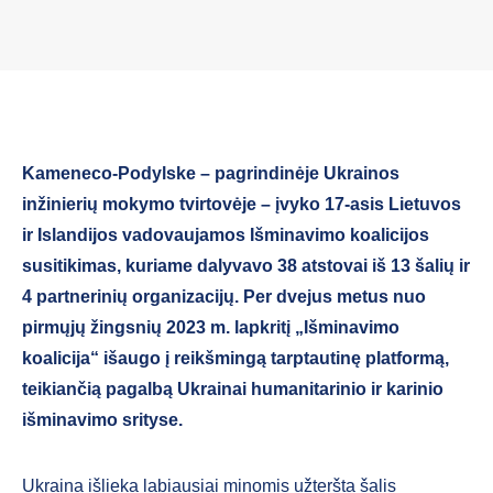
Kameneco-Podylske – pagrindinėje Ukrainos
inžinierių mokymo tvirtovėje – įvyko 17-asis Lietuvos
ir Islandijos vadovaujamos Išminavimo koalicijos
susitikimas, kuriame dalyvavo 38 atstovai iš 13 šalių ir
4 partnerinių organizacijų. Per dvejus metus nuo
pirmųjų žingsnių 2023 m. lapkritį „Išminavimo
koalicija“ išaugo į reikšmingą tarptautinę platformą,
teikiančią pagalbą Ukrainai humanitarinio ir karinio
išminavimo srityse.
Ukraina išlieka labiausiai minomis užteršta šalis