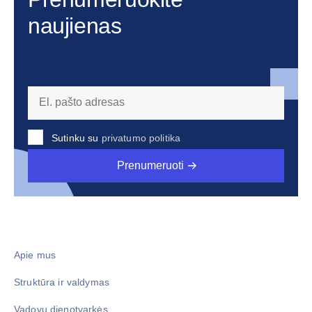
naujienas
Sutinku su
privatumo politika
Prenumeruoti
Apie mus
Struktūra ir valdymas
Vadovų dienotvarkės